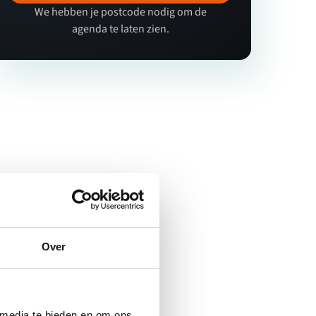
We hebben je postcode nodig om de
agenda te laten zien.
Over
 media te bieden en om ons