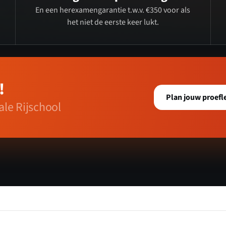
En een herexamengarantie t.w.v. €350 voor als
het niet de eerste keer lukt.
!
Plan jouw proefl
le Rijschool