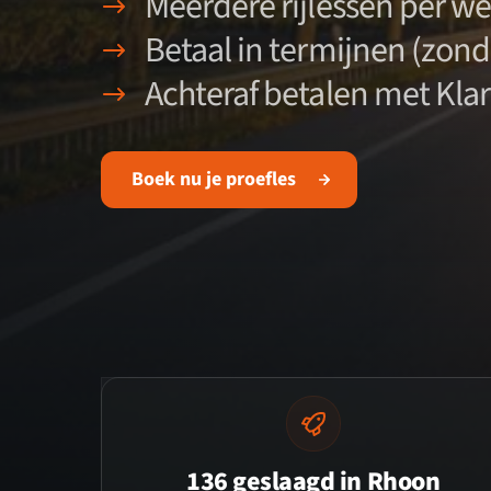
Meerdere rijlessen per w
Betaal in termijnen (zond
Achteraf betalen met Kla
Boek nu je proefles
136 geslaagd in Rhoon