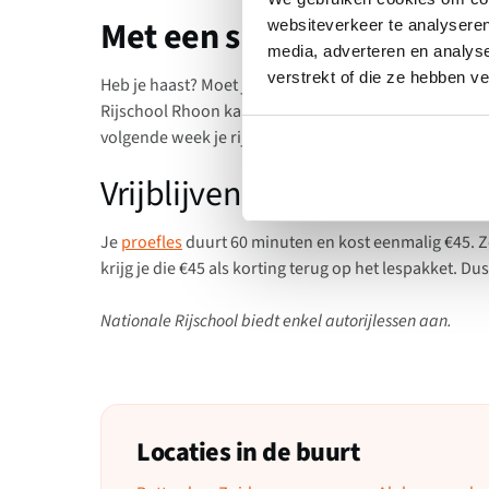
Met een spoedcursus je ri
websiteverkeer te analyseren
media, adverteren en analys
verstrekt of die ze hebben v
Heb je haast? Moet je je rijbewijs dringend halen voo
Rijschool Rhoon kan je snel je rijbewijs halen met de
volgende week je rijbewijs in handen!
Vrijblijvende proefles
Je
proefles
duurt 60 minuten en kost eenmalig €45. Zo
krijg je die €45 als korting terug op het lespakket. Dus 
Nationale Rijschool biedt enkel autorijlessen aan.
Locaties in de buurt