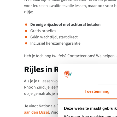
voor leuke en kwaliteitsvolle lessen, maar ook voor 
rijtje:
De enige rijschool met achteraf betalen
Gratis proefles
Géén wachttijd, start direct
Inclusief herexamengarantie
Heb je toch nog twijfels? Contacteer ons! We helpen j
Rijles in Rhoon en omgev
Als je je rijlessen volgt bij Nationale Rijschool Rhoon 
Rhoon Zuid, je leert schakelen in Smitshoek en achter
Toestemming
op je gemak als je na de lessen voor het eerst naar je 
Je vindt Nationale Rijschool ook in andere Nederlan
Deze website maakt gebruik
aan den IJssel
. Vind lessen bij jou in de buurt op onz
We gebruiken cookies om cont