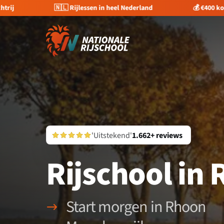
trij
🇳🇱 Rijlessen in heel Nederland
💰 €400 kor
'Uitstekend'
1.662+ reviews
Rijschool in
Start morgen in Rhoon