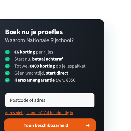
Boek nu je proefles
Waarom Nationale Rijschool?
€6 korting
per rijles
Start nu,
betaal achteraf
Tot wel
€400 korting
op je lespakket
Géén wachttijd,
start direct
Herexamengarantie
t.w.v. €350
Postcode of adres
Adres niet gevonden? Vul handmatig in
Toon beschikbaarheid