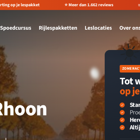
ting op je lespakket
⭐️ Meer dan 1.662 reviews
✅ 
Spoedcursus
Rijlespakketten
Leslocaties
Over on
☀
ZOMERAC
Tot 
op j
 Rhoon
Star
Proe
Her
Alti