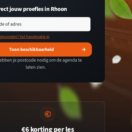
rect jouw proefles in Rhoon
de of adres
 gevonden? Vul handmatig in
Toon beschikbaarheid
ebben je postcode nodig om de agenda te
laten zien.
€6 korting per les