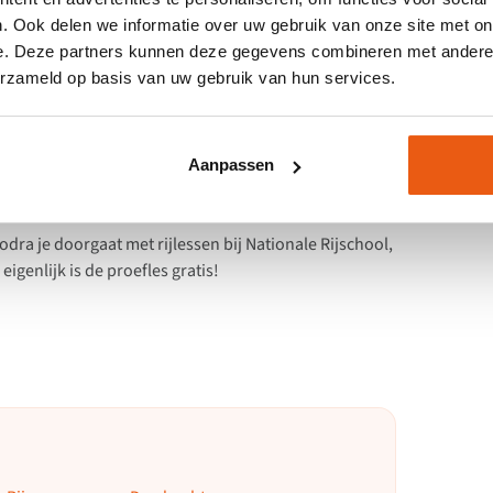
jbewijs B halen
. Ook delen we informatie over uw gebruik van onze site met on
e. Deze partners kunnen deze gegevens combineren met andere i
erzameld op basis van uw gebruik van hun services.
r die ene baan of studie? Geen zorgen! Via Nationale
spoedcursus
. Boek vandaag je eerste les en houd
Aanpassen
dra je doorgaat met rijlessen bij Nationale Rijschool,
eigenlijk is de proefles gratis!