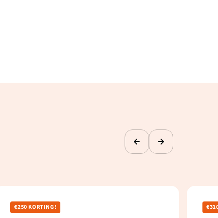
€250 KORTING!
€31