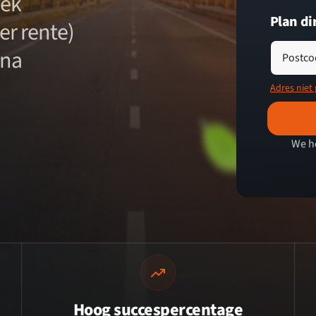
eek
Plan di
er rente)
rna
Postco
Adres niet
We h
Hoog succespercentage