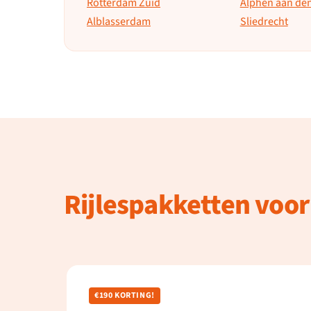
Rotterdam Zuid
Alphen aan den
Alblasserdam
Sliedrecht
Rijlespakketten voor
€190 KORTING!