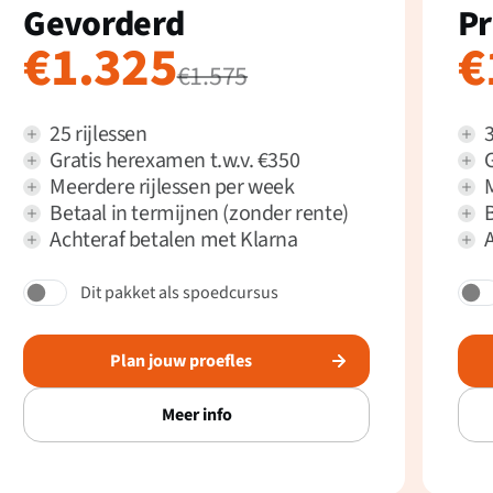
Gevorderd
P
€1.325
€
€1.575
25 rijlessen
3
Gratis herexamen t.w.v. €350
Meerdere rijlessen per week
Betaal in termijnen (zonder rente)
B
Achteraf betalen met Klarna
Dit pakket als spoedcursus
Plan jouw proefles
Meer info