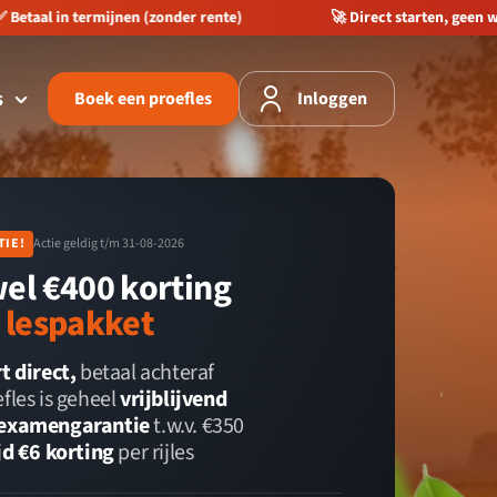
Betaal in termijnen (zonder rente)
🚀 Direct starten, geen wa
s
Boek een proefles
Inloggen
️
TIE!
Actie geldig t/m 31-08-2026
wel €400 korting
e lespakket
t direct,
betaal achteraf
fles is geheel
vrijblijvend
examengarantie
t.w.v. €350
jd €6 korting
per rijles