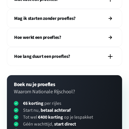
Mag ik starten zonder proefles?
Hoe werkt een proefles?
Hoe lang duurt een proefles?
Boek nu je proefles
Waarom Nationale Rijschool?
€6 korting
per rijles
Start nu,
betaal achteraf
Tot wel
€400 korting
op je lespakket
Géén wachttijd,
start direct