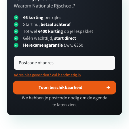
Waarom Nationale Rijschool?
€6 korting
per rijles
Start nu,
betaal achteraf
Tot wel
€400 korting
op je lespakket
Géén wachttijd,
start direct
Herexamengarantie
t.w.v. €350
Postcode of adres
Adres niet gevonden? Vul handmatig in
Toon beschikbaarheid
We hebben je postcode nodig om de agenda
te laten zien.