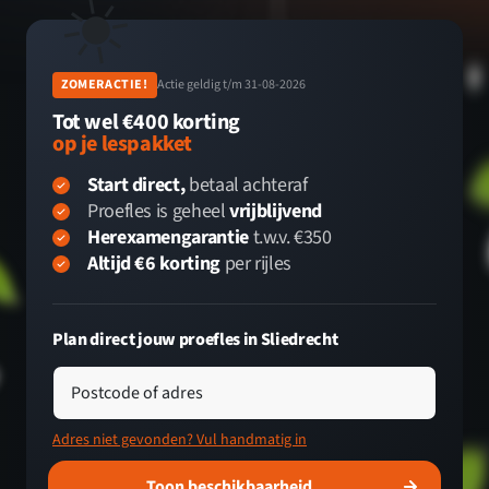
☀️
ZOMERACTIE!
Actie geldig t/m 31-08-2026
Tot wel €400 korting
op je lespakket
Start direct,
betaal achteraf
Proefles is geheel
vrijblijvend
Herexamengarantie
t.w.v. €350
Altijd €6 korting
per rijles
Plan direct jouw proefles in Sliedrecht
Postcode of adres
Adres niet gevonden? Vul handmatig in
Toon beschikbaarheid