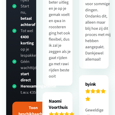
rijles
beter uitleg
voor sommige
Start
en je op je
dingen.
nu,
gemak voelt
Ondanks dit,
betaal
en qwa in
alleen maar
achteraf
roosteren
blij hoe zij dit
Tot wel
ging het ook
proces met mij
€400
flexibel, dus
hebben
korting
ik zal je
aangepakt.
op je
zeggen als je
Dankjewel
lespakket
gaat rijden
allemaal!
Géén
ga met rawi
wachttijd,
rijden beste
start
ooit
direct
byink
Herexamengarantie
t.w.v. €350
Naomi
Voorthuis
Toon
Geweldige
beschikbaarheid