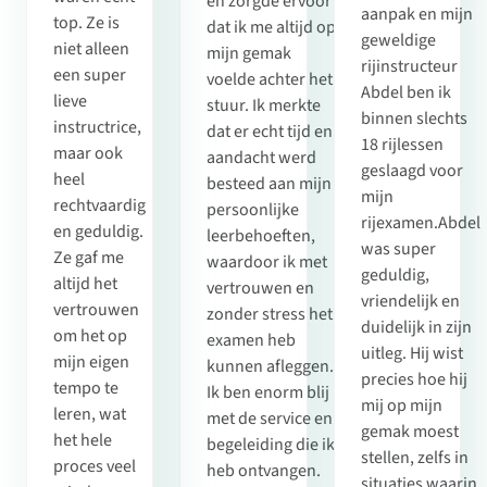
en zorgde ervoor
aanpak en mijn
top. Ze is
dat ik me altijd op
geweldige
niet alleen
mijn gemak
rijinstructeur
een super
voelde achter het
Abdel ben ik
lieve
stuur. Ik merkte
binnen slechts
instructrice,
dat er echt tijd en
18 rijlessen
maar ook
aandacht werd
geslaagd voor
heel
besteed aan mijn
mijn
rechtvaardig
persoonlijke
rijexamen.Abdel
en geduldig.
leerbehoeften,
was super
Ze gaf me
waardoor ik met
geduldig,
altijd het
vertrouwen en
vriendelijk en
vertrouwen
zonder stress het
duidelijk in zijn
om het op
examen heb
uitleg. Hij wist
mijn eigen
kunnen afleggen.
precies hoe hij
tempo te
Ik ben enorm blij
mij op mijn
leren, wat
met de service en
gemak moest
het hele
begeleiding die ik
stellen, zelfs in
proces veel
heb ontvangen.
situaties waarin