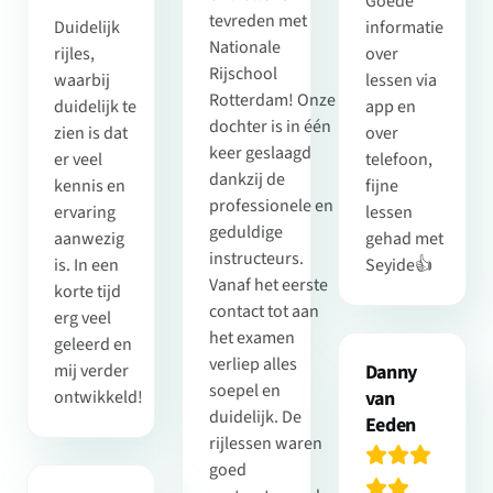
Goede
tevreden met
Duidelijk
informatie
Nationale
rijles,
over
Rijschool
waarbij
lessen via
Rotterdam! Onze
duidelijk te
app en
dochter is in één
zien is dat
over
keer geslaagd
er veel
telefoon,
dankzij de
kennis en
fijne
professionele en
ervaring
lessen
geduldige
aanwezig
gehad met
instructeurs.
is. In een
Seyide👍
Vanaf het eerste
korte tijd
contact tot aan
erg veel
het examen
geleerd en
verliep alles
mij verder
Danny
soepel en
ontwikkeld!
van
duidelijk. De
Eeden
rijlessen waren
goed