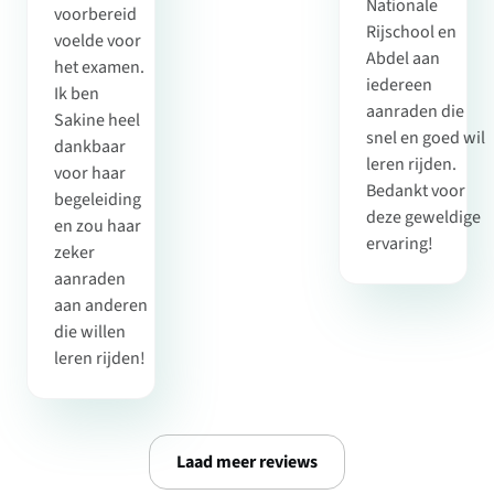
Nationale
voorbereid
Rijschool en
voelde voor
Abdel aan
het examen.
iedereen
Ik ben
aanraden die
Sakine heel
snel en goed wil
dankbaar
leren rijden.
voor haar
Bedankt voor
begeleiding
deze geweldige
en zou haar
ervaring!
zeker
aanraden
aan anderen
die willen
leren rijden!
Laad meer reviews