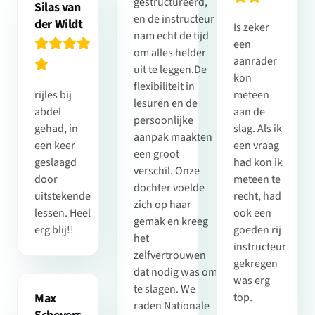
gestructureerd,
Silas van
en de instructeur
der Wildt
Is zeker
nam echt de tijd
een
om alles helder
aanrader
uit te leggen.De
kon
flexibiliteit in
rijles bij
meteen
lesuren en de
abdel
aan de
persoonlijke
gehad, in
slag. Als ik
aanpak maakten
een keer
een vraag
een groot
geslaagd
had kon ik
verschil. Onze
door
meteen te
dochter voelde
uitstekende
recht, had
zich op haar
lessen. Heel
ook een
gemak en kreeg
erg blij!!
goeden rij
het
instructeur
zelfvertrouwen
gekregen
dat nodig was om
was erg
te slagen. We
Max
top.
raden Nationale