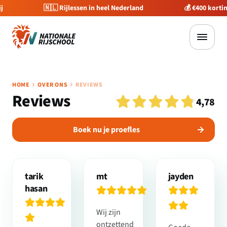
🇳🇱 Rijlessen in heel Nederland
💰 €400 korting op je 
HOME
OVER ONS
REVIEWS
Reviews
4,78
Boek nu je proefles
tarik
mt
jayden
hasan
Wij zijn
ontzettend