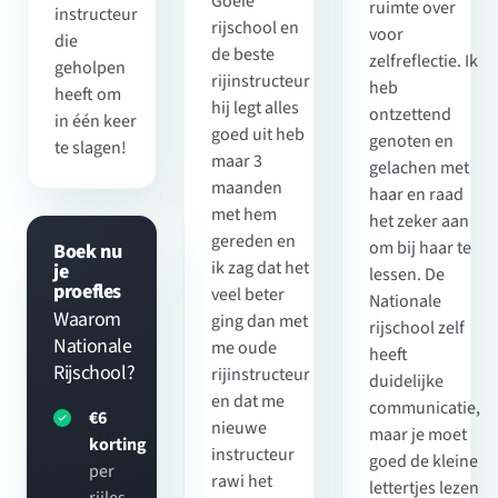
Goeie
ruimte over
instructeur
rijschool en
voor
die
de beste
zelfreflectie. Ik
geholpen
rijinstructeur
heb
heeft om
hij legt alles
ontzettend
in één keer
goed uit heb
genoten en
te slagen!
maar 3
gelachen met
maanden
haar en raad
met hem
het zeker aan
gereden en
om bij haar te
Boek nu
ik zag dat het
je
lessen. De
proefles
veel beter
Nationale
Waarom
ging dan met
rijschool zelf
Nationale
me oude
heeft
Rijschool?
rijinstructeur
duidelijke
en dat me
communicatie,
€6
nieuwe
maar je moet
korting
instructeur
goed de kleine
per
rawi het
lettertjes lezen