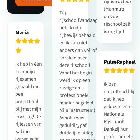
rijinstructeur
(Mahmut)
Top
ook de
rijschool!Vandaag
rijschool zelf
heb ik mijn
is erg fijn!
Maria
rijbewijs behaald
en ik kan niet
anders dan vol lof
spreken over
PulseRaphael
Ik heb in één
deze rijschool!
keer mijn
Vanaf het begin
rijexamen
werd ik op een
Ik ben
gehaald en
rustige en
ontzettend blij
ben
professionele
dat ik heb
ontzettend
manier begeleid.
gekozen voor
blij met mijn
Mijn instructeur (
Nationale
ervaring! De
Ashok ) was
Rijschool!
rijlessen van
geduldig, gaf
Dankzij hun
Sakine
duidelijke uitleg
professionele
waren echt