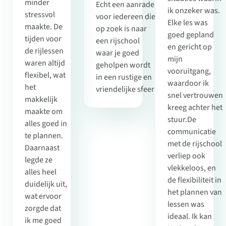
minder
Echt een aanrader
ik onzeker was.
stressvol
voor iedereen die
Elke les was
maakte. De
op zoek is naar
goed gepland
tijden voor
een rijschool
en gericht op
de rijlessen
waar je goed
mijn
waren altijd
geholpen wordt
vooruitgang,
flexibel, wat
in een rustige en
waardoor ik
het
vriendelijke sfeer!
snel vertrouwen
makkelijk
kreeg achter het
maakte om
stuur.De
alles goed in
communicatie
te plannen.
met de rijschool
Daarnaast
verliep ook
legde ze
vlekkeloos, en
alles heel
de flexibiliteit in
duidelijk uit,
het plannen van
wat ervoor
lessen was
zorgde dat
ideaal. Ik kan
ik me goed