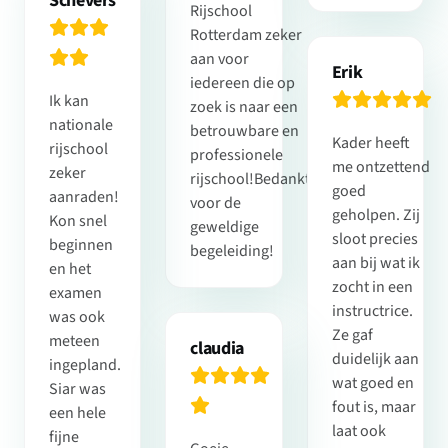
Schevers
Rijschool
Rotterdam zeker
aan voor
Erik
iedereen die op
Ik kan
zoek is naar een
nationale
betrouwbare en
Kader heeft
rijschool
professionele
me ontzettend
zeker
rijschool!Bedankt
goed
aanraden!
voor de
geholpen. Zij
Kon snel
geweldige
sloot precies
beginnen
begeleiding!
aan bij wat ik
en het
zocht in een
examen
instructrice.
was ook
Ze gaf
meteen
claudia
duidelijk aan
ingepland.
wat goed en
Siar was
fout is, maar
een hele
laat ook
fijne