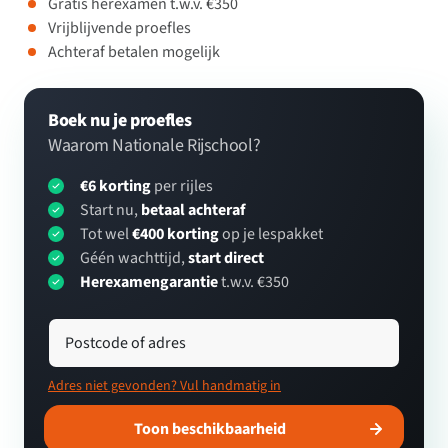
Gratis herexamen t.w.v. €350
Vrijblijvende proefles
Achteraf betalen mogelijk
Boek nu je proefles
Waarom Nationale Rijschool?
€6 korting
per rijles
Start nu,
betaal achteraf
Tot wel
€400 korting
op je lespakket
Géén wachttijd,
start direct
Herexamengarantie
t.w.v. €350
Postcode of adres
Adres niet gevonden? Vul handmatig in
Toon beschikbaarheid