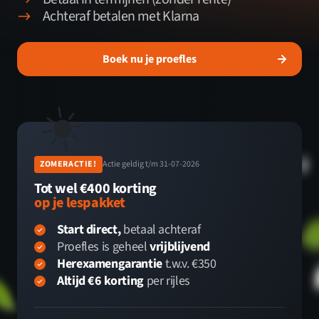
Achteraf betalen met Klarna
Boek nu je proefles
☀️
ZOMERACTIE!
Actie geldig t/m 31-07-2026
Tot wel €400 korting
op je lespakket
Start direct,
betaal achteraf
Proefles is geheel
vrijblijvend
Herexamengarantie
t.w.v. €350
Altijd €6 korting
per rijles