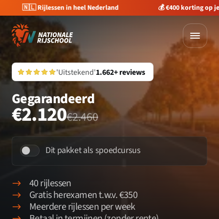
🇳🇱 Rijlessen in heel Nederland
💰 €400 korting op je 
'Uitstekend'
1.662+ reviews
Gegarandeerd
€2.120
€2.460
Dit pakket als spoedcursus
40 rijlessen
Gratis herexamen t.w.v. €350
Meerdere rijlessen per week
Betaal in termijnen (zonder rente)