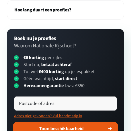
Hoe lang duurt een proefles?
Boek nu je proefles
Waarom Nationale Rijschool?
€6 korting
per rijles
Start nu,
betaal achteraf
Tot wel
€400 korting
op je lespakket
Géén wachttijd,
start direct
Herexamengarantie
t.w.v. €350
Postcode of adres
Adres niet gevonden? Vul handmatig in
Toon beschikbaarheid