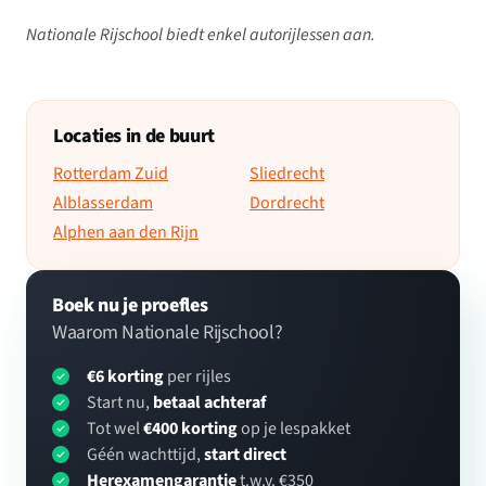
Nationale Rijschool biedt enkel autorijlessen aan.
Locaties in de buurt
Rotterdam Zuid
Sliedrecht
Alblasserdam
Dordrecht
Alphen aan den Rijn
Boek nu je proefles
Waarom Nationale Rijschool?
€6 korting
per rijles
Start nu,
betaal achteraf
Tot wel
€400 korting
op je lespakket
Géén wachttijd,
start direct
Herexamengarantie
t.w.v. €350