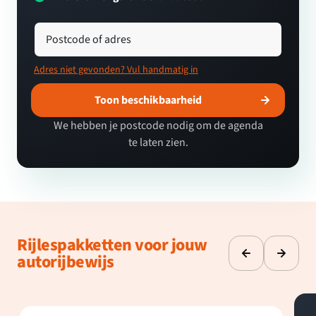
Postcode of adres
Adres niet gevonden? Vul handmatig in
Toon beschikbaarheid
We hebben je postcode nodig om de agenda
te laten zien.
Rijlespakketten voor jouw
autorijbewijs