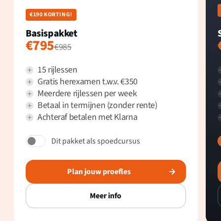
€190 KORTING!
Basispakket
€795
€985
15 rijlessen
Gratis herexamen t.w.v. €350
Meerdere rijlessen per week
Betaal in termijnen (zonder rente)
Achteraf betalen met Klarna
Dit pakket als spoedcursus
Plan jouw proefles
Meer info