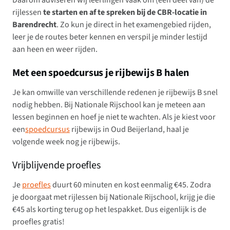
Daarom adviseren wij leerlingen vaak om (een deel van) de
rijlessen
te starten en af te spreken bij de CBR-locatie in
Barendrecht
. Zo kun je direct in het examengebied rijden,
leer je de routes beter kennen en verspil je minder lestijd
aan heen en weer rijden.
Met een spoedcursus je rijbewijs B halen
Je kan omwille van verschillende redenen je rijbewijs B snel
nodig hebben. Bij Nationale Rijschool kan je meteen aan
lessen beginnen en hoef je niet te wachten. Als je kiest voor
een
spoedcursus
rijbewijs in Oud Beijerland, haal je
volgende week nog je rijbewijs.
Vrijblijvende proefles
Je
proefles
duurt 60 minuten en kost eenmalig €45. Zodra
je doorgaat met rijlessen bij Nationale Rijschool, krijg je die
€45 als korting terug op het lespakket. Dus eigenlijk is de
proefles gratis!