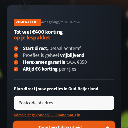
☀️
ZOMERACTIE!
Actie geldig t/m 31-08-2026
Tot wel €400 korting
op je lespakket
Start direct,
betaal achteraf
Proefles is geheel
vrijblijvend
Herexamengarantie
t.w.v. €350
Altijd €6 korting
per rijles
Plan direct jouw proefles in Oud-Beijerland
Postcode of adres
Adres niet gevonden? Vul handmatig in
Toon beschikbaarheid