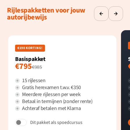
Rijlespakketten voor jouw
autorijbewijs
€190 KORTING!
Basispakket
€795
€985
15 rijlessen
Gratis herexamen t.w.v. €350
Meerdere rijlessen per week
Betaal in termijnen (zonder rente)
Achteraf betalen met Klarna
Dit pakket als spoedcursus