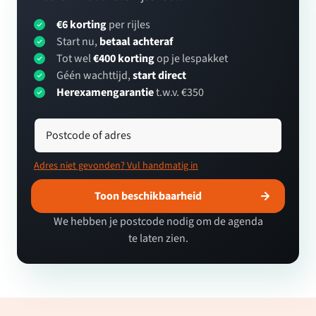
€6 korting
per rijles
Start nu,
betaal achteraf
Tot wel
€400 korting
op je lespakket
Géén wachttijd,
start direct
Herexamengarantie
t.w.v. €350
Postcode of adres
Adres niet gevonden? Vul handmatig in
Toon beschikbaarheid
We hebben je postcode nodig om de agenda
te laten zien.