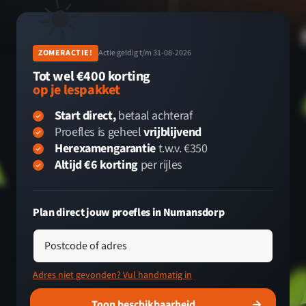
☀️
ZOMERACTIE!
Actie geldig t/m 31-08-2026
Tot wel €400 korting
op je lespakket
Start direct,
betaal achteraf
Proefles is geheel
vrijblijvend
Herexamengarantie
t.w.v. €350
Altijd €6 korting
per rijles
Plan direct jouw proefles in Numansdorp
Postcode of adres
Adres niet gevonden? Vul handmatig in
Toon beschikbaarheid