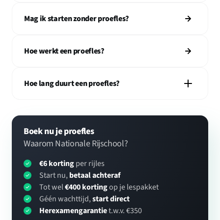
Mag ik starten zonder proefles?
Hoe werkt een proefles?
Hoe lang duurt een proefles?
Boek nu je proefles
Waarom Nationale Rijschool?
€6 korting
per rijles
Start nu,
betaal achteraf
Tot wel
€400 korting
op je lespakket
Géén wachttijd,
start direct
Herexamengarantie
t.w.v. €350