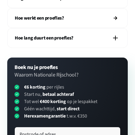
Hoe werkt een proefles?
Hoe lang duurt een proefles?
Boek nu je proefles
Waarom Nationale Rijschool?
€6 korting
per rijles
Start nu,
betaal achteraf
Tot wel
€400 korting
op je lespakket
Géén wachttijd,
start direct
Herexamengarantie
t.w.v. €350
Postcode of adres