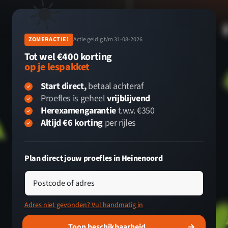
☀️
ZOMERACTIE!
Actie geldig t/m 31-08-2026
Tot wel €400 korting
op je lespakket
Start direct,
betaal achteraf
Proefles is geheel
vrijblijvend
Herexamengarantie
t.w.v. €350
Altijd €6 korting
per rijles
Plan direct jouw proefles in Heinenoord
Postcode of adres
Adres niet gevonden? Vul handmatig in
Toon beschikbaarheid