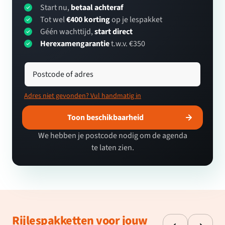
Start nu,
betaal achteraf
Tot wel
€400 korting
op je lespakket
Géén wachttijd,
start direct
Herexamengarantie
t.w.v. €350
Postcode of adres
Adres niet gevonden? Vul handmatig in
Toon beschikbaarheid
We hebben je postcode nodig om de agenda
te laten zien.
Rijlespakketten voor jouw