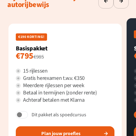
autorijbewijs
€190 KORTING!
Basispakket
€795
€985
15 rijlessen
Gratis herexamen t.w.v. €350
Meerdere rijlessen per week
Betaal in termijnen (zonder rente)
Achteraf betalen met Klarna
Dit pakket als spoedcursus
Plan jouw proefles