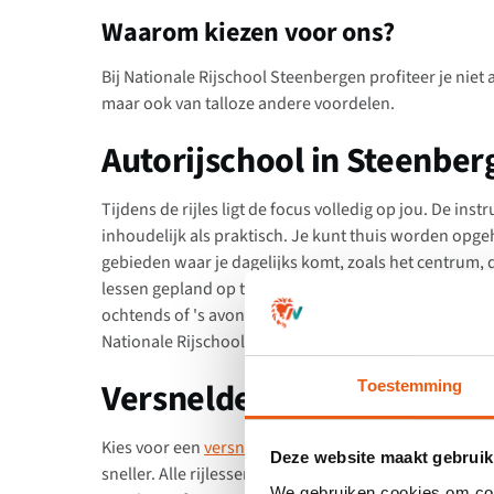
Waarom kiezen voor ons?
Bij Nationale Rijschool Steenbergen profiteer je niet
maar ook van talloze andere voordelen.
Autorijschool in Steenbe
Tijdens de rijles ligt de focus volledig op jou. De ins
inhoudelijk als praktisch. Je kunt thuis worden opge
gebieden waar je dagelijks komt, zoals het centrum
lessen gepland op tijdstippen die jou uitkomen. Onze i
ochtends of 's avonds mogelijk. Liever rijles in
Roose
Nationale Rijschool is actief in heel Nederland.
Versnelde rijbewijs cursu
Toestemming
Kies voor een
versnelde rijbewijs cursus
bij Nationale
Deze website maakt gebruik
sneller. Alle rijlessen vinden plaats binnen 1 tot 4 w
We gebruiken cookies om cont