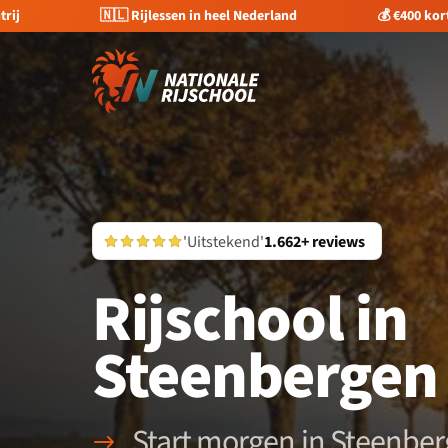
trij
🇳🇱 Rijlessen in heel Nederland
💰 €400 kor
'Uitstekend'
1.662+ reviews
Rijschool in
Steenbergen
Start morgen in Steenbe