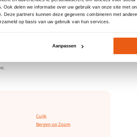
k van hoeveel haast je hebt. Je volgt dagelijks
. Ook delen we informatie over uw gebruik van onze site met on
kt. Je rijexamen kan binnen 30 dagen worden
e. Deze partners kunnen deze gegevens combineren met andere i
innen.
erzameld op basis van uw gebruik van hun services.
dra je doorgaat met rijlessen bij Nationale Rijschool,
Aanpassen
eigenlijk is de proefles gratis!
en.
Cuijk
Bergen op Zoom