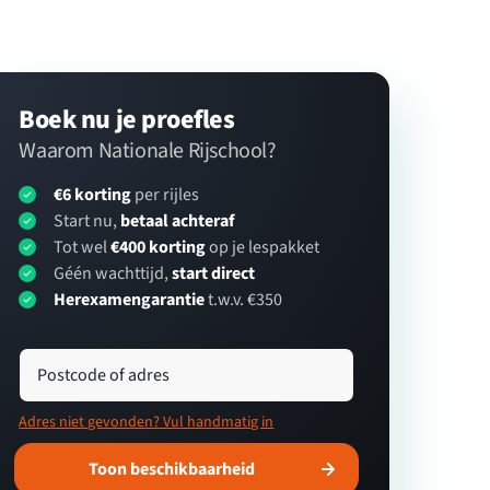
Boek nu je proefles
Waarom Nationale Rijschool?
€6 korting
per rijles
Start nu,
betaal achteraf
Tot wel
€400 korting
op je lespakket
Géén wachttijd,
start direct
Herexamengarantie
t.w.v. €350
Postcode of adres
Adres niet gevonden? Vul handmatig in
Toon beschikbaarheid