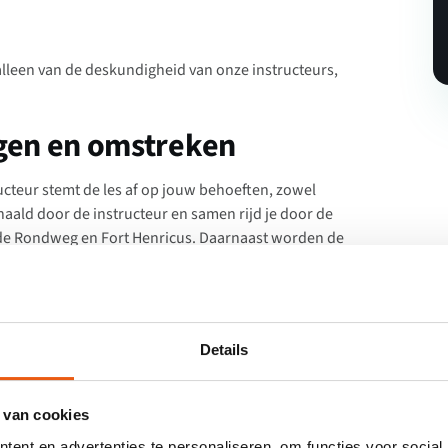
 alleen van de deskundigheid van onze instructeurs,
rgen en omstreken
tructeur stemt de les af op jouw behoeften, zowel
haald door de instructeur en samen rijd je door de
, de Rondweg en Fort Henricus. Daarnaast worden de
nstructeurs zijn flexibel, dus autorijlessen zijn ook 's
ndaal
,
Rucphen
of
Etten-Leur
? Geen probleem.
s
Details
 Rijschool Steenbergen en behaal je rijbewijs nog
 van cookies
eken. Je kunt ervoor kiezen om alle lessen in één week
ent en advertenties te personaliseren, om functies voor social