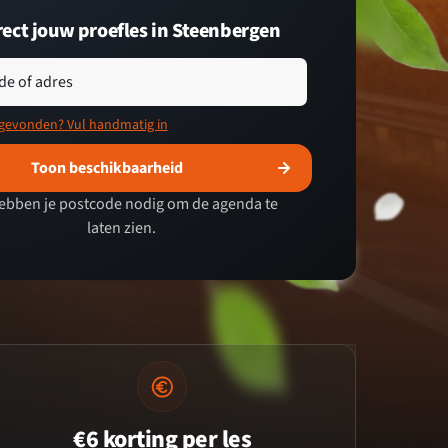
rect jouw proefles in Steenbergen
de of adres
 gevonden? Vul handmatig in
Toon beschikbaarheid
ebben je postcode nodig om de agenda te
laten zien.
€6 korting per les