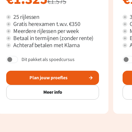
€1.575
25 rijlessen
3
Gratis herexamen t.w.v. €350
Meerdere rijlessen per week
Betaal in termijnen (zonder rente)
B
Achteraf betalen met Klarna
Dit pakket als spoedcursus
Plan jouw proefles
Meer info