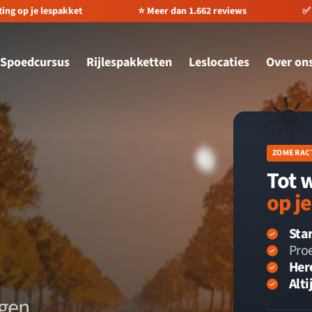
ting op je lespakket
⭐️ Meer dan 1.662 reviews
✅ 
Spoedcursus
Rijlespakketten
Leslocaties
Over on
☀
ZOMERAC
Tot 
op j
Star
Proe
Her
Alti
rgen