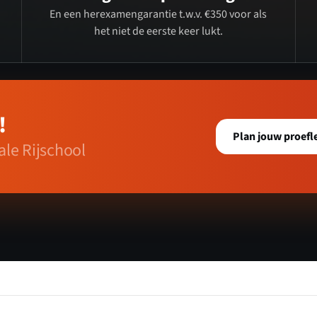
En een herexamengarantie t.w.v. €350 voor als
het niet de eerste keer lukt.
!
Plan jouw proefl
le Rijschool