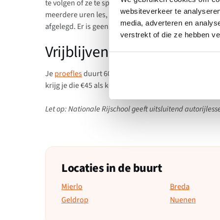
te volgen of ze te spreiden over een maand, afhankelij
websiteverkeer te analyseren
meerdere uren les, waardoor je snel progressie boe
media, adverteren en analys
afgelegd. Er is geen wachttijd, dus je kunt direct beg
verstrekt of die ze hebben v
Vrijblijvende proefles
Je
proefles
duurt 60 minuten en kost eenmalig €45. Zo
krijg je die €45 als korting terug op het lespakket. Dus 
Let op: Nationale Rijschool geeft uitsluitend autorijless
Locaties in de buurt
Mierlo
Breda
Geldrop
Nuenen