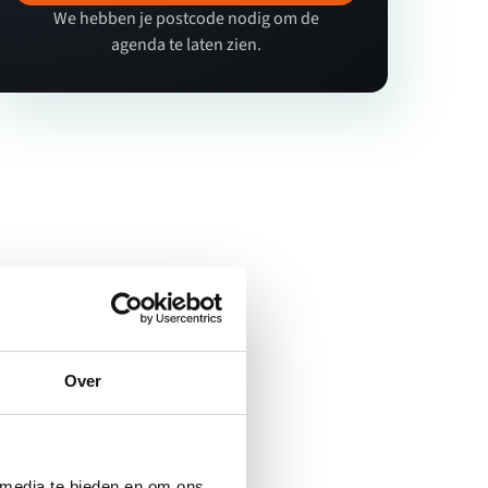
We hebben je postcode nodig om de
agenda te laten zien.
Over
 media te bieden en om ons