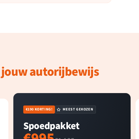
 jouw autorijbewijs
€190 KORTING!
MEEST GEKOZEN
Spoedpakket
€995