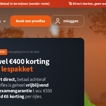
Betaal in termijnen (zonder rente)
🚀 Direct starten, geen wa
s
Boek een proefles
Inloggen
️
TIE!
Actie geldig t/m 31-08-2026
wel €400 korting
e lespakket
t direct,
betaal achteraf
fles is geheel
vrijblijvend
examengarantie
t.w.v. €350
jd €6 korting
per rijles