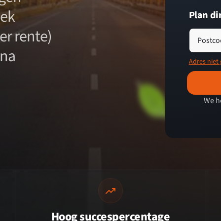
eek
Plan di
er rente)
Postco
rna
Adres niet
We h
Hoog succespercentage