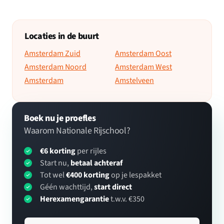
Locaties in de buurt
Amsterdam Zuid
Amsterdam Oost
Amsterdam Noord
Amsterdam West
Amsterdam
Amstelveen
Boek nu je proefles
Waarom Nationale Rijschool?
€6 korting
per rijles
Start nu,
betaal achteraf
Tot wel
€400 korting
op je lespakket
Géén wachttijd,
start direct
Herexamengarantie
t.w.v. €350