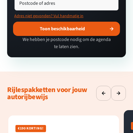
Postcode of adres
Adres niet gevonden? Vul handmatig in
Toon beschikbaarheid
We hebben je postcode nodig om de agenda
te laten zien.
Rijlespakketten voor jouw
autorijbewijs
€190 KORTING!