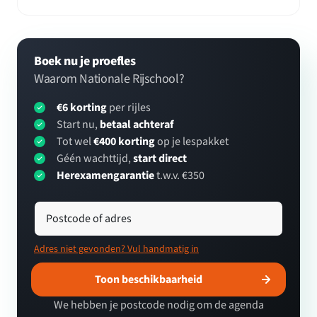
Boek nu je proefles
Waarom Nationale Rijschool?
€6 korting
per rijles
Start nu,
betaal achteraf
Tot wel
€400 korting
op je lespakket
Géén wachttijd,
start direct
Herexamengarantie
t.w.v. €350
Postcode of adres
Adres niet gevonden? Vul handmatig in
Toon beschikbaarheid
We hebben je postcode nodig om de agenda