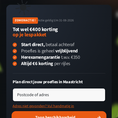
☀️
ZOMERACTIE!
Actie geldig t/m 31-08-2026
Tot wel €400 korting
op je lespakket
Start direct,
betaal achteraf
Proefles is geheel
vrijblijvend
Herexamengarantie
t.w.v. €350
Altijd €6 korting
per rijles
Plan direct jouw proefles in Maastricht
Postcode of adres
Adres niet gevonden? Vul handmatig in
Toon beschikbaarheid