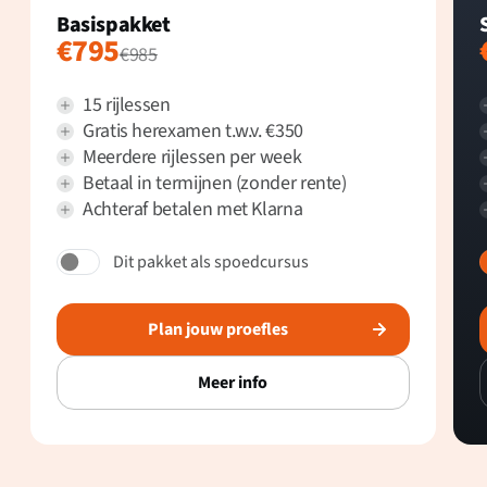
Basispakket
€795
€985
15 rijlessen
Gratis herexamen t.w.v. €350
Meerdere rijlessen per week
Betaal in termijnen (zonder rente)
Achteraf betalen met Klarna
Dit pakket als spoedcursus
Plan jouw proefles
Meer info