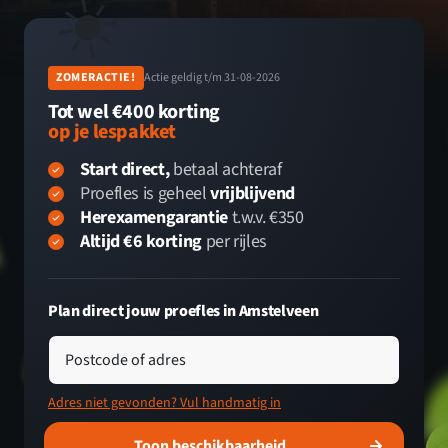
☀️
ZOMERACTIE!
Actie geldig t/m 31-08-2026
Tot wel €400 korting
op je lespakket
Start direct,
betaal achteraf
Proefles is geheel
vrijblijvend
Herexamengarantie
t.w.v. €350
Altijd €6 korting
per rijles
Plan direct jouw proefles in Amstelveen
Postcode of adres
Adres niet gevonden? Vul handmatig in
Toon beschikbaarheid