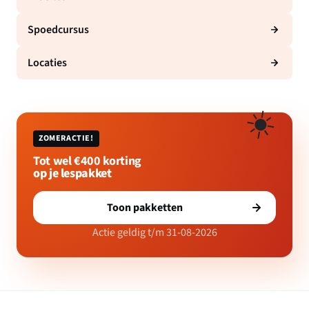
Spoedcursus
Locaties
☀️
ZOMERACTIE!
Tot wel €400 korting
op je lespakket
Toon pakketten
Actie geldig t/m 31-08-2026