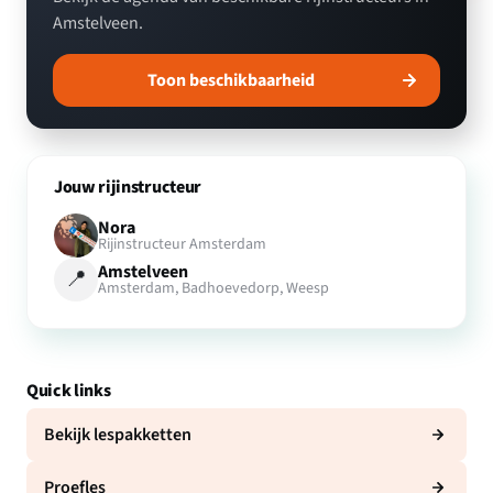
Amstelveen.
Toon beschikbaarheid
Jouw rijinstructeur
Nora
Rijinstructeur Amsterdam
Amstelveen
📍
Amsterdam, Badhoevedorp, Weesp
Quick links
Bekijk lespakketten
Proefles