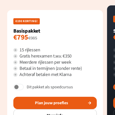
€190 KORTING!
Basispakket
€795
€985
15 rijlessen
Gratis herexamen t.w.v. €350
Meerdere rijlessen per week
Betaal in termijnen (zonder rente)
Achteraf betalen met Klarna
Dit pakket als spoedcursus
Plan jouw proefles