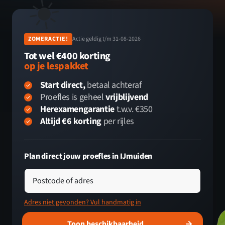
☀️
ZOMERACTIE!
Actie geldig t/m 31-08-2026
Tot wel €400 korting
op je lespakket
Start direct,
betaal achteraf
Proefles is geheel
vrijblijvend
Herexamengarantie
t.w.v. €350
Altijd €6 korting
per rijles
Plan direct jouw proefles in IJmuiden
Postcode of adres
Adres niet gevonden? Vul handmatig in
Toon beschikbaarheid