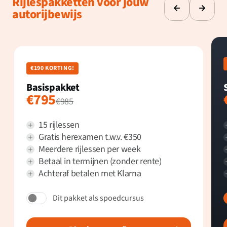
Rijlespakketten voor jouw
autorijbewijs
€190 KORTING!
Basispakket
€795
€985
15 rijlessen
Gratis herexamen t.w.v. €350
Meerdere rijlessen per week
Betaal in termijnen (zonder rente)
Achteraf betalen met Klarna
Dit pakket als spoedcursus