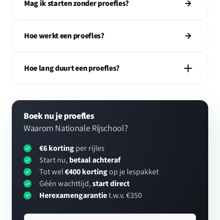
Mag ik starten zonder proefles?
Hoe werkt een proefles?
Hoe lang duurt een proefles?
Boek nu je proefles
Waarom Nationale Rijschool?
€6 korting
per rijles
Start nu,
betaal achteraf
Tot wel
€400 korting
op je lespakket
Géén wachttijd,
start direct
Herexamengarantie
t.w.v. €350