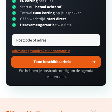
€6 korting
per rijles
Start nu,
betaal achteraf
Tot wel
€400 korting
op je lespakket
Géén wachttijd,
start direct
Herexamengarantie
t.w.v. €350
Postcode of adres
Adres niet gevonden? Vul handmatig in
Toon beschikbaarheid
We hebben je postcode nodig om de agenda
te laten zien.