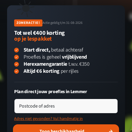
☀️
ZOMERACTIE!
Actie geldig t/m 31-08-2026
Tot wel €400 korting
op je lespakket
Start direct,
betaal achteraf
Proefles is geheel
vrijblijvend
Herexamengarantie
t.w.v. €350
Altijd €6 korting
per rijles
Plan direct jouw proefles in Lemmer
Postcode of adres
Adres niet gevonden? Vul handmatig in
Toon beschikbaarheid