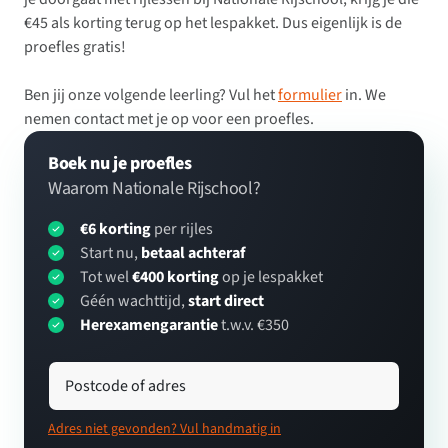
€45 als korting terug op het lespakket. Dus eigenlijk is de
proefles gratis!
Ben jij onze volgende leerling? Vul het
formulier
in. We
nemen contact met je op voor een proefles.
Boek nu je proefles
Waarom Nationale Rijschool?
€6 korting
per rijles
Start nu,
betaal achteraf
Tot wel
€400 korting
op je lespakket
Géén wachttijd,
start direct
Herexamengarantie
t.w.v. €350
Postcode of adres
Adres niet gevonden? Vul handmatig in