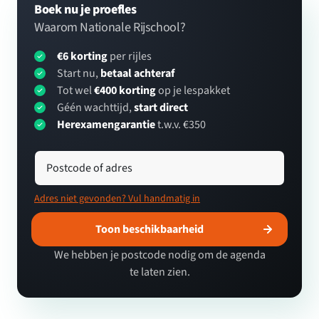
Boek nu je proefles
Waarom Nationale Rijschool?
€6 korting
per rijles
Start nu,
betaal achteraf
Tot wel
€400 korting
op je lespakket
Géén wachttijd,
start direct
Herexamengarantie
t.w.v. €350
Postcode of adres
Adres niet gevonden? Vul handmatig in
Toon beschikbaarheid
We hebben je postcode nodig om de agenda
te laten zien.