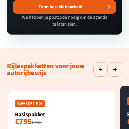
Toon beschikbaarheid
We hebben je postcode nodig om de agenda
te laten zien.
Rijlespakketten voor jouw
autorijbewijs
€190 KORTING!
Basispakket
€795
€985