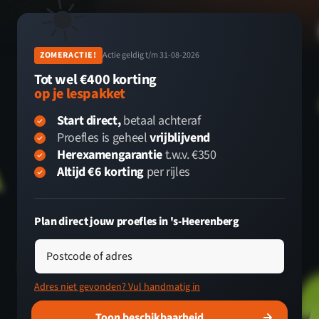
☀️
ZOMERACTIE!
Actie geldig t/m 31-08-2026
Tot wel €400 korting
op je lespakket
Start direct,
betaal achteraf
Proefles is geheel
vrijblijvend
Herexamengarantie
t.w.v. €350
Altijd €6 korting
per rijles
Plan direct jouw proefles in 's-Heerenberg
Postcode of adres
Adres niet gevonden? Vul handmatig in
Toon beschikbaarheid