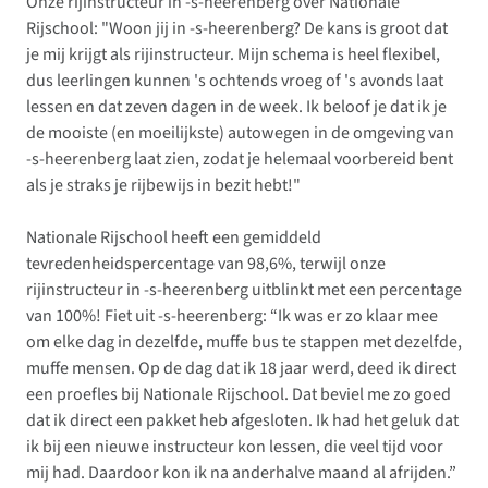
Onze rijinstructeur in -s-heerenberg over Nationale
Rijschool: "Woon jij in -s-heerenberg? De kans is groot dat
je mij krijgt als rijinstructeur. Mijn schema is heel flexibel,
dus leerlingen kunnen 's ochtends vroeg of 's avonds laat
lessen en dat zeven dagen in de week. Ik beloof je dat ik je
de mooiste (en moeilijkste) autowegen in de omgeving van
-s-heerenberg laat zien, zodat je helemaal voorbereid bent
als je straks je rijbewijs in bezit hebt!"
Nationale Rijschool heeft een gemiddeld
tevredenheidspercentage van 98,6%, terwijl onze
rijinstructeur in -s-heerenberg uitblinkt met een percentage
van 100%! Fiet uit -s-heerenberg: “Ik was er zo klaar mee
om elke dag in dezelfde, muffe bus te stappen met dezelfde,
muffe mensen. Op de dag dat ik 18 jaar werd, deed ik direct
een proefles bij Nationale Rijschool. Dat beviel me zo goed
dat ik direct een pakket heb afgesloten. Ik had het geluk dat
ik bij een nieuwe instructeur kon lessen, die veel tijd voor
mij had. Daardoor kon ik na anderhalve maand al afrijden.”