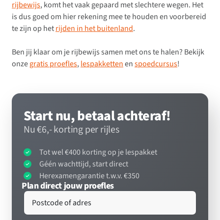
rijbewijs
, komt het vaak gepaard met slechtere wegen. Het
is dus goed om hier rekening mee te houden en voorbereid
te zijn op het
rijden in het buitenland
.
Ben jij klaar om je rijbewijs samen met ons te halen? Bekijk
onze
gratis proefles
,
lespakketten
en
spoedcursus
!
Start nu, betaal achteraf!
Nu €6,- korting per rijles
Tot wel €400 korting op je lespakket
Géén wachttijd, start direct
Herexamengarantie t.w.v. €350
Plan direct jouw proefles
Postcode of adres