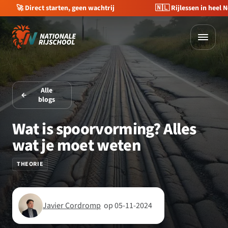
🇳🇱 Rijlessen in heel Nederland
💰 €400 korting op je 
Alle
blogs
Wat is spoorvorming? Alles
wat je moet weten
THEORIE
Javier Cordromp
op 05-11-2024