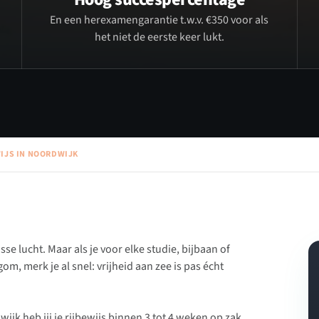
En een herexamengarantie t.w.v. €350 voor als
het niet de eerste keer lukt.
IJS IN NOORDWIJK
se lucht. Maar als je voor elke studie, bijbaan of
m, merk je al snel: vrijheid aan zee is pas écht
jk heb jij je rijbewijs binnen 3 tot 4 weken op zak.