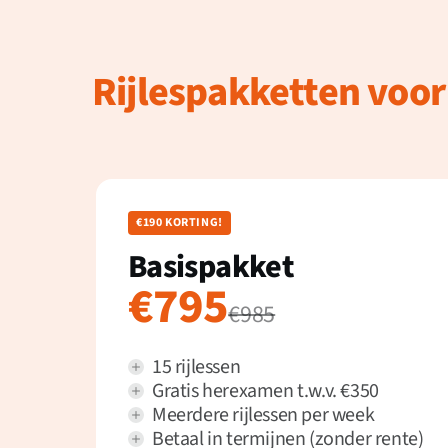
Rijlespakketten voor
€190 KORTING!
Basispakket
€795
€985
15 rijlessen
Gratis herexamen t.w.v. €350
Meerdere rijlessen per week
Betaal in termijnen (zonder rente)