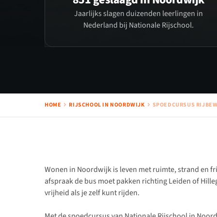
Jaarlijks slagen duizenden leerlingen in
Nederland bij Nationale Rijschool.
HOME
RIJSCHOOL IN NOORDWIJK
SPOEDCURSUS RIJBEW
Wonen in Noordwijk is leven met ruimte, strand en fris
afspraak de bus moet pakken richting Leiden of Hillego
vrijheid als je zelf kunt rijden.
Met de spoedcursus van Nationale Rijschool in Noordwi