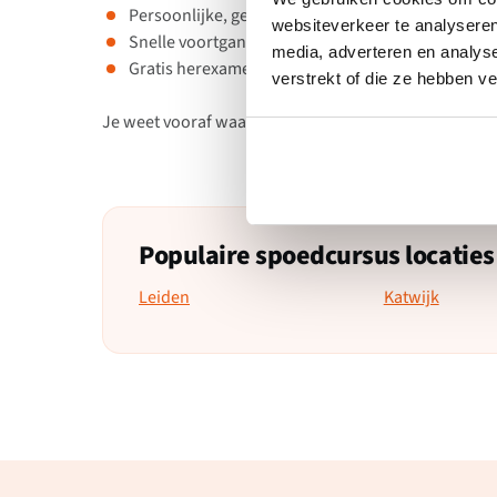
Persoonlijke, gerichte begeleiding
websiteverkeer te analyseren
Snelle voortgang met directe feedback
media, adverteren en analys
Gratis herexamen als je niet in één keer slaagt
verstrekt of die ze hebben v
Je weet vooraf waar je aan toe bent. Geen verrassinge
Populaire spoedcursus locaties
Leiden
Katwijk