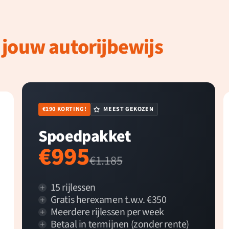
 jouw autorijbewijs
€190 KORTING!
MEEST GEKOZEN
Spoedpakket
€995
€1.185
15 rijlessen
Gratis herexamen t.w.v. €350
Meerdere rijlessen per week
Betaal in termijnen (zonder rente)