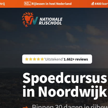
trij
🇳🇱 Rijlessen in heel Nederland
💰 €400 kor
'Uitstekend'
1.662+ reviews
Spoedcursus 
in Noordwijk
Binnen 30 dagen je rijbew