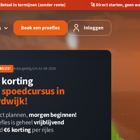
Betaal in termijnen (zonder rente)
🚀 Direct starten, geen wa
s
Boek een proefles
Inloggen

RSUS!
Actie geldig t/m 31-08-2026
 korting
e spoedcursus in
dwijk!
ect plannen,
morgen beginnen!
fles is geheel
vrijblijvend
jd
€6 korting
per rijles