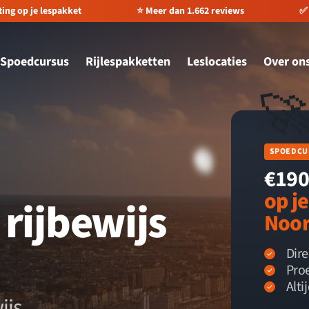
ting op je lespakket
⭐️ Meer dan 1.662 reviews
✅ 
Spoedcursus
Rijlespakketten
Leslocaties
Over on

SPOEDCU
€190
op j
rijbewijs
Noor
Dir
Proe
Alti
ijs