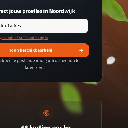
rect jouw proefles in Noordwijk
de of adres
 gevonden? Vul handmatig in
Toon beschikbaarheid
ebben je postcode nodig om de agenda te
laten zien.
€6 korting per les