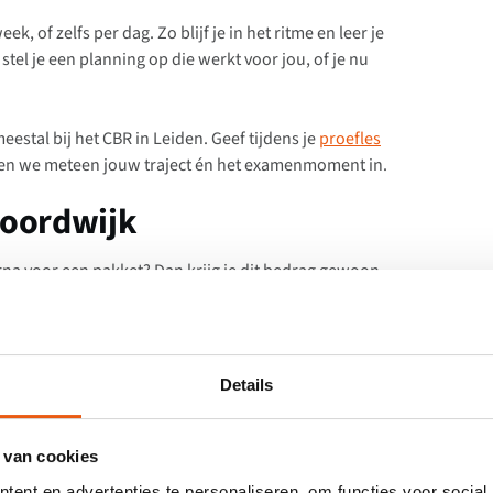
, of zelfs per dag. Zo blijf je in het ritme en leer je
stel je een planning op die werkt voor jou, of je nu
estal bij het CBR in Leiden. Geef tijdens je
proefles
nen we meteen jouw traject én het examenmoment in.
 Noordwijk
rna voor een pakket? Dan krijg je dit bedrag gewoon
ratis.
ing?
Details
tionale Rijschool in Noordwijk kun je al starten vanaf
 van cookies
ent en advertenties te personaliseren, om functies voor social