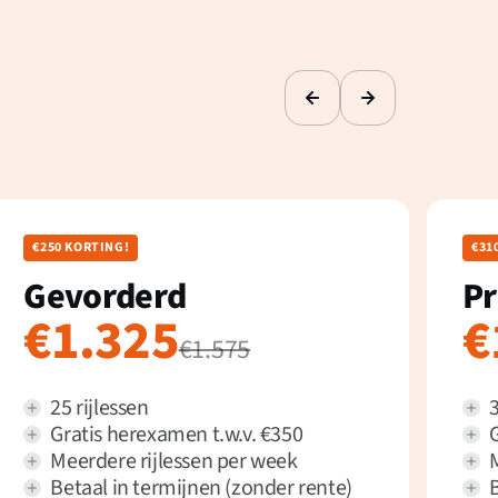
€250 KORTING!
€31
Gevorderd
P
€1.325
€
€1.575
25 rijlessen
3
Gratis herexamen t.w.v. €350
Meerdere rijlessen per week
Betaal in termijnen (zonder rente)
B