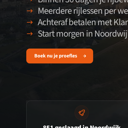
Meerdere rijlessen per w
Achteraf betalen met Kla
Start morgen in Noordwij
Boek nu je proefles
851 geslaagd in Noordwijk