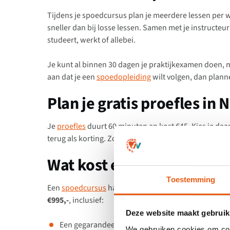
Tijdens je spoedcursus plan je meerdere lessen per week
sneller dan bij losse lessen. Samen met je instructeur 
studeert, werkt of allebei.
Je kunt al binnen 30 dagen je praktijkexamen doen, me
aan dat je een
spoedopleiding
wilt volgen, dan plan
Plan je gratis proefles in
Je
proefles
duurt 60 minuten en kost €45. Kies je daa
terug als korting. Zo is je proefles eigenlijk helemaal g
Wat kost een spoedopleid
Toestemming
Een
spoedcursus
halen hoeft geen luxe te zijn. Bij Na
€995,-
, inclusief:
Deze website maakt gebruik
Een gegarandeerd snelle examendatum
We gebruiken cookies om cont