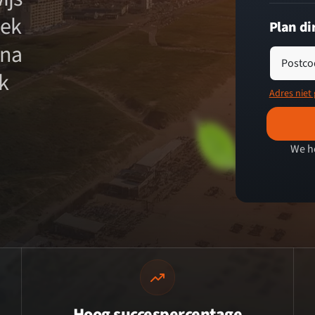
eek
Plan di
rna
Postco
k
Adres niet
We h
Hoog succespercentage