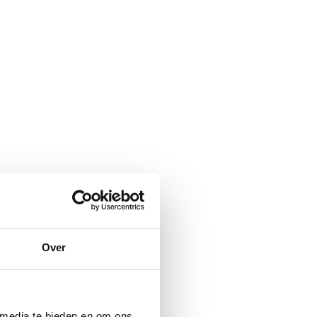
Over
 media te bieden en om ons