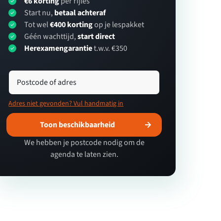
€6 korting
per rijles
Start nu,
betaal achteraf
Tot wel
€400 korting
op je lespakket
Géén wachttijd,
start direct
Herexamengarantie
t.w.v. €350
Postcode of adres
Adres niet gevonden? Vul handmatig in
Toon beschikbaarheid
We hebben je postcode nodig om de
agenda te laten zien.