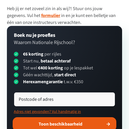
Heb jij er net zoveel zin in als wij?! Stuur ons jouw
gegevens. Vul het
formulier
in en je kunt een belletje van
één van onze instructeurs verwachten.
Boek nu je proefles
Waarom Nationale Rijschool?
€6 korting
per rijles
Start nu,
betaal achteraf
Tot wel
€400 korting
op je lespakket
Géén wachttijd,
start direct
Herexamengarantie
t.w.v. €350
Postcode of adres
Adres niet gevonden? Vul handmatig in
Toon beschikbaarheid