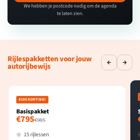
We hebben je postcode nodig om de agenda
te laten zien.
Rijlespakketten voor jouw
autorijbewijs
€190 KORTING!
Basispakket
€795
€985
15 rijlessen