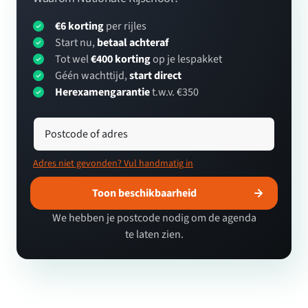
€6 korting
per rijles
Start nu,
betaal achteraf
Tot wel
€400 korting
op je lespakket
Géén wachttijd,
start direct
Herexamengarantie
t.w.v. €350
Postcode of adres
Adres niet gevonden? Vul handmatig in
Toon beschikbaarheid
We hebben je postcode nodig om de agenda
te laten zien.