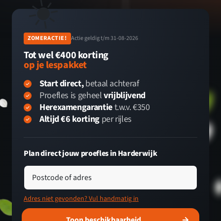
☀️
ZOMERACTIE!
Actie geldig t/m 31-08-2026
Tot wel €400 korting
op je lespakket
Start direct,
betaal achteraf
Proefles is geheel
vrijblijvend
Herexamengarantie
t.w.v. €350
Altijd €6 korting
per rijles
Plan direct jouw proefles in Harderwijk
Postcode of adres
Adres niet gevonden? Vul handmatig in
Toon beschikbaarheid