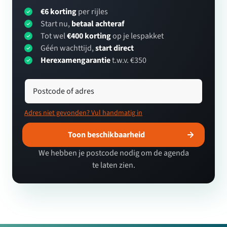
€6 korting
per rijles
Start nu,
betaal achteraf
Tot wel
€400 korting
op je lespakket
Géén wachttijd,
start direct
Herexamengarantie
t.w.v. €350
Postcode of adres
Adres niet gevonden? Vul handmatig in
Toon beschikbaarheid
We hebben je postcode nodig om de agenda
te laten zien.