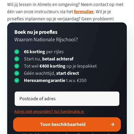
Wil jij lessen in Almelo en omgeving? Neem contact op met
één van onze instructeurs via het
formulier
. Wil je je
proefles inplannen op je verjaardag? Geen probleem!
Boek nu je proefles
Waarom Nationale Rijschool?
€6 korting
per rijles
Start nu,
betaal achteraf
Tot wel
€400 korting
op je lespakket
Géén wachttijd,
start direct
Herexamengarantie
t.w.v. €350
Postcode of adres
Adres niet gevonden? Vul handmatig in
Toon beschikbaarheid