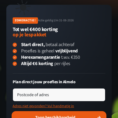
☀️
ZOMERACTIE!
Actie geldig t/m 31-08-2026
Tot wel €400 korting
op je lespakket
Start direct,
betaal achteraf
Proefles is geheel
vrijblijvend
Herexamengarantie
t.w.v. €350
Altijd €6 korting
per rijles
Plan direct jouw proefles in Almelo
Postcode of adres
Adres niet gevonden? Vul handmatig in
Toon beschikbaarheid