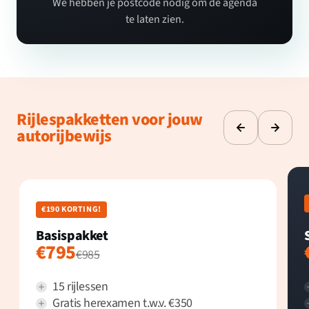
We hebben je postcode nodig om de agenda
te laten zien.
Rijlespakketten voor jouw
autorijbewijs
€190 KORTING!
Basispakket
€795
€985
15 rijlessen
Gratis herexamen t.w.v. €350