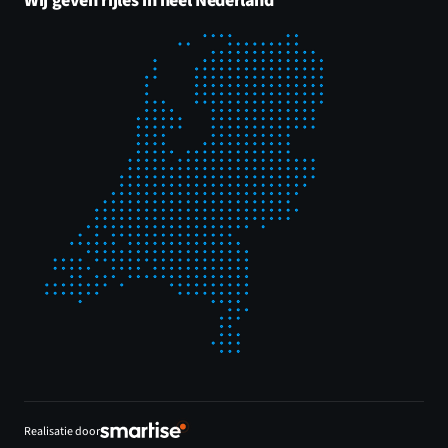
Wij geven rijles in heel Nederland
Realisatie door