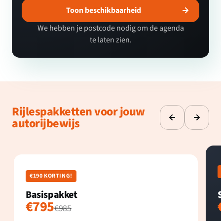
Toon beschikbaarheid
We hebben je postcode nodig om de agenda
te laten zien.
Rijlespakketten voor jouw
autorijbewijs
€190 KORTING!
Basispakket
€795
€985