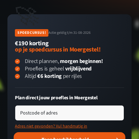
🚀
SPOEDCURSUS!
Actie geldig t/m 31-08-2026
€190 korting
op je spoedcursus in Moergestel!
Direct plannen,
morgen beginnen!
Proefles is geheel
vrijblijvend
Altijd
€6 korting
per rijles
Plan direct jouw proefles in Moergestel
Postcode of adres
Adres niet gevonden? Vul handmatig in