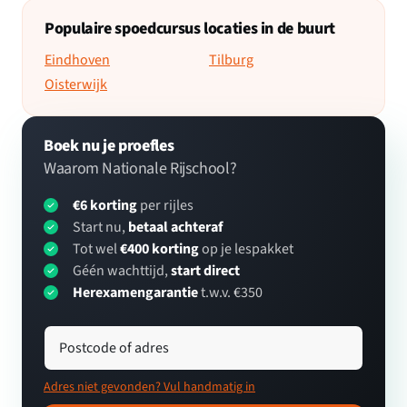
Populaire spoedcursus locaties in de buurt
Eindhoven
Tilburg
Oisterwijk
Boek nu je proefles
Waarom Nationale Rijschool?
€6 korting
per rijles
Start nu,
betaal achteraf
Tot wel
€400 korting
op je lespakket
Géén wachttijd,
start direct
Herexamengarantie
t.w.v. €350
Postcode of adres
Adres niet gevonden? Vul handmatig in