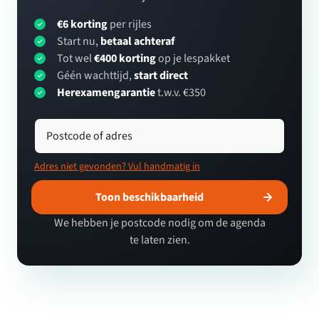
€6 korting
per rijles
Start nu,
betaal achteraf
Tot wel
€400 korting
op je lespakket
Géén wachttijd,
start direct
Herexamengarantie
t.w.v. €350
Postcode of adres
Adres niet gevonden? Vul handmatig in
Toon beschikbaarheid
We hebben je postcode nodig om de agenda
te laten zien.