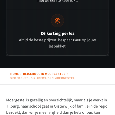
niet de eerste keer lukt.
€6 korting per les
Altijd de beste prijzen, bespaar €400 op jouw
lespakket.
HOME
RIJSCHOOL IN MOERGESTEL
SPOEDCURSUS RIJBEWIJS IN MOERGESTEL
Moergestel is gezellig en overzichtelijk, maar als je werkt in
Tilburg, naar school gaat in Oisterwijk of familie in de regio
bezoekt, dan wil je meer vrijheid dan je fiets of bus kan