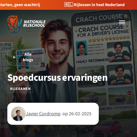
🇳🇱 Rijlessen in heel Nederland
💰 €400 korting op je 
Alle
blogs
Spoedcursus ervaringen
RIJEXAMEN
Javier Cordromp
op 26-02-2025