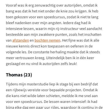
Vooraf was ik erg zenuwachtig over autorijden, omdat ik
bang was dat ik het niet onder de knie zou krijgen. Ik heb
toen gekozen voor een spoedcursus, zodat ik niet te lang
bleef nadenken over mijn angsten. Iedere dag had ik
intensieve lessen, waarin mijn rij-instructeur veel aandacht
besteedde aan mijn zwakkere punten, zoals het inschatten
van
afstanden
en
bochten nemen
. Het fijne was dat ik alle
nieuwe kennis direct kon toepassen en oefenen in de
volgende les. De constante herhaling maakte dat ik steeds
meer vertrouwen kreeg. Uiteindelijk ben ik in één keer
geslaagd en nu vind ik autorijden zelfs leuk!
Thomas (23)
Tijdens mijn masterstudie liep ik stage bij een bedrijf dat
een rijbewijs vereiste voor bepaalde projecten. Omdat ik
die kans niet wilde laten schieten, meldde ik me snel aan
voor een spoedcursus. De lessen waren intensief: ik had
bijna elke dag een paar uur rijles, waardoor ik continu in de