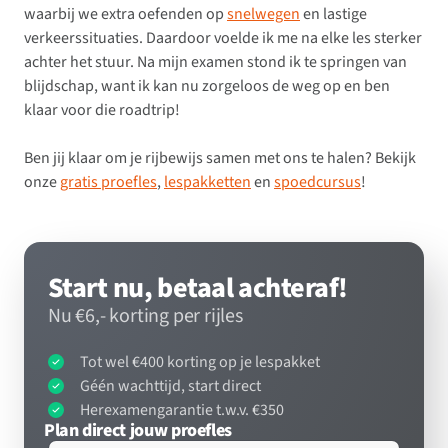
waarbij we extra oefenden op
snelwegen
en lastige
verkeerssituaties. Daardoor voelde ik me na elke les sterker
achter het stuur. Na mijn examen stond ik te springen van
blijdschap, want ik kan nu zorgeloos de weg op en ben
klaar voor die roadtrip!
Ben jij klaar om je rijbewijs samen met ons te halen? Bekijk
onze
gratis proefles
,
lespakketten
en
spoedcursus
!
Start nu, betaal achteraf!
Nu €6,- korting per rijles
Tot wel €400 korting op je lespakket
Géén wachttijd, start direct
Herexamengarantie t.w.v. €350
Plan direct jouw proefles