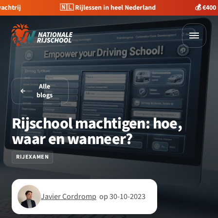
🇳🇱 Rijlessen in heel Nederland
💰 €400 korting op je 
Alle
blogs
Rijschool machtigen: hoe,
waar en wanneer?
RIJEXAMEN
Javier Cordromp
op 30-10-2023