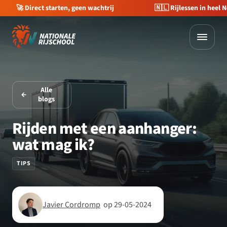
🇳🇱 Rijlessen in heel Nederland
💰 €400 korting op je 
Alle
blogs
Rijden met een aanhanger:
wat mag ik?
TIPS
Javier Cordromp
op 29-05-2024