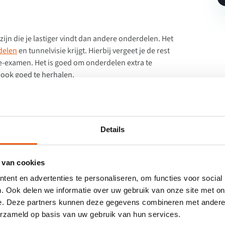
 zijn die je lastiger vindt dan andere onderdelen. Het
delen
en tunnelvisie krijgt. Hierbij vergeet je de rest
e-examen. Het is goed om onderdelen extra te
t ook goed te herhalen.
enken het daarmee te onthouden. Je onthoudt het dan
Details
alen zorgt ervoor dat je de stof goed kent en ook
n te halen.
 van cookies
 Bekijk onze
gratis proefles
,
lespakketten
en
ent en advertenties te personaliseren, om functies voor social
. Ook delen we informatie over uw gebruik van onze site met on
e. Deze partners kunnen deze gegevens combineren met andere i
erzameld op basis van uw gebruik van hun services.