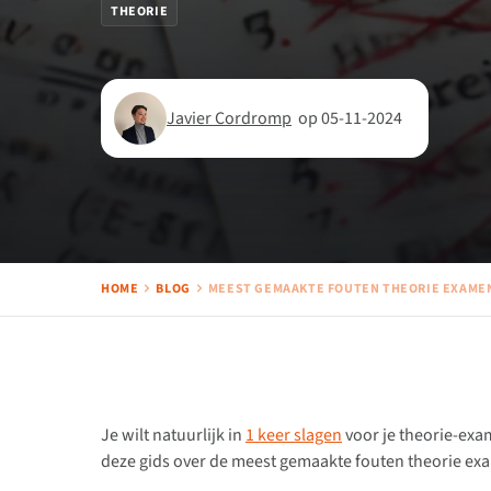
THEORIE
Javier Cordromp
op 05-11-2024
HOME
BLOG
MEEST GEMAAKTE FOUTEN THEORIE EXAME
Je wilt natuurlijk in
1 keer slagen
voor je theorie-ex
deze gids over de meest gemaakte fouten theorie ex