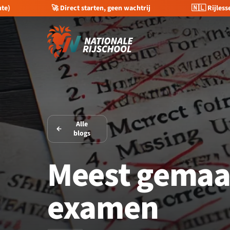
trij
🇳🇱 Rijlessen in heel Nederland
💰 €400 kor
Alle
blogs
Meest gemaak
examen