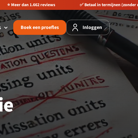
Betaal in termijnen (zonder rente)
🚀 Direct starten, geen wa
s
Boek een proefles
Inloggen
ie