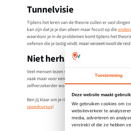
Tunnelvisie
Tijdens het leren van de theorie zullen er vast dingen
kan zijn dat je je dan alleen maar focust op die
onder
waardoor je in de problemen komt tijdens het theori
oefenen die je lastig vindt, maar vergeet nooit de res
Niet herhalen
Veel mensen lezen slechts een keer de theorie en d
Toestemming
vaak maar voor een hele korte periode. Juist het herh
zelfverzekerder wordt in jezelf om het theorie-exame
Deze website maakt gebruik
Ben jij klaar om je rijbewijs samen met ons te halen?
We gebruiken cookies om cont
spoedcursus
!
websiteverkeer te analyseren
media, adverteren en analys
verstrekt of die ze hebben v