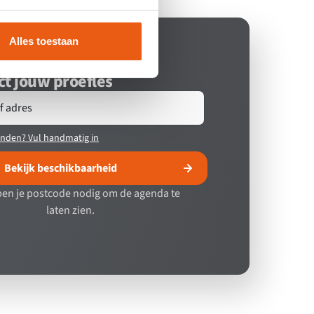
Alles toestaan
ct jouw proefles
f adres
onden? Vul handmatig in
Bekijk beschikbaarheid
en je postcode nodig om de agenda te
laten zien.