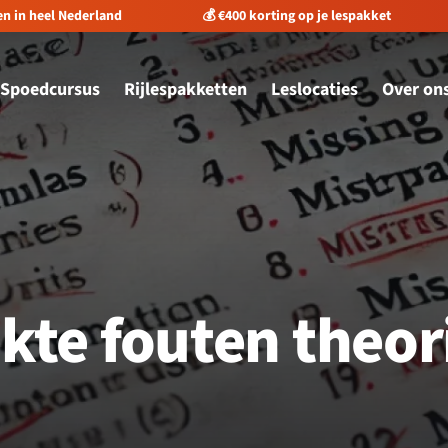
ting op je lespakket
⭐️ Meer dan 1.662 reviews
✅ 
Spoedcursus
Rijlespakketten
Leslocaties
Over on
te fouten theor