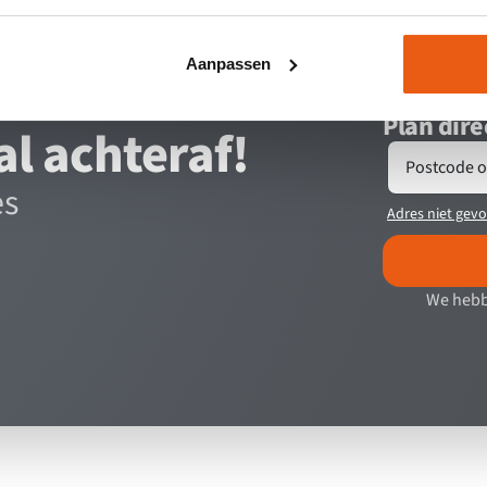
Aanpassen
Plan dire
al achteraf!
Postcode o
es
Adres niet gev
We hebb