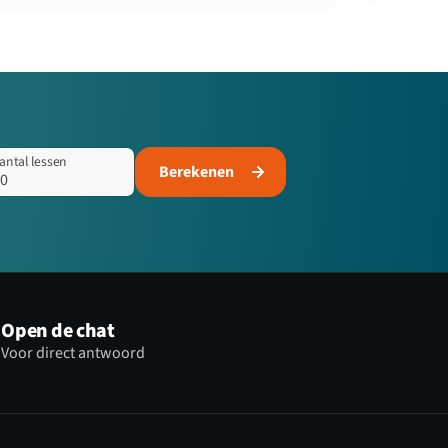
antal lessen
Berekenen
Open de chat
Voor direct antwoord