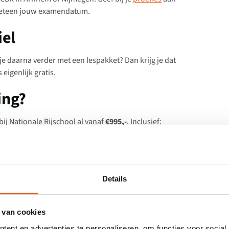
meteen jouw examendatum.
iel
 je daarna verder met een lespakket? Dan krijg je dat
eigenlijk gratis.
ing?
 bij Nationale Rijschool al vanaf
€995,-
. Inclusief:
Details
 van cookies
ent en advertenties te personaliseren, om functies voor social