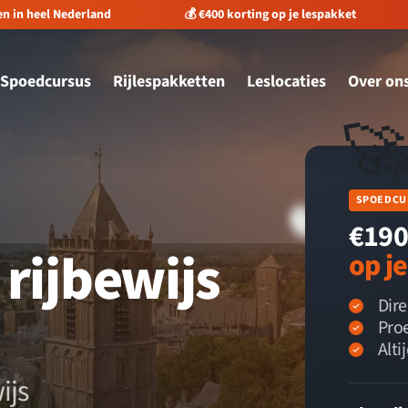
ting op je lespakket
⭐️ Meer dan 1.662 reviews
✅ 
Spoedcursus
Rijlespakketten
Leslocaties
Over on

SPOEDCU
€190
rijbewijs
op je
Dir
Proe
Alti
ijs