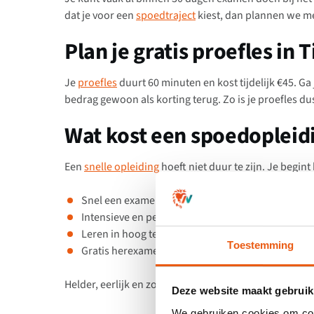
dat je voor een
spoedtraject
kiest, dan plannen we 
Plan je gratis proefles in T
Je
proefles
duurt 60 minuten en kost tijdelijk €45. Ga
bedrag gewoon als korting terug. Zo is je proefles dus 
Wat kost een spoedopleid
Een
snelle opleiding
hoeft niet duur te zijn. Je begint
Snel een examendatum vastgelegd
Intensieve en persoonlijke begeleiding
Leren in hoog tempo met directe feedback
Toestemming
Gratis herexamen als je zakt
Helder, eerlijk en zonder verrassingen.
Deze website maakt gebruik
We gebruiken cookies om cont