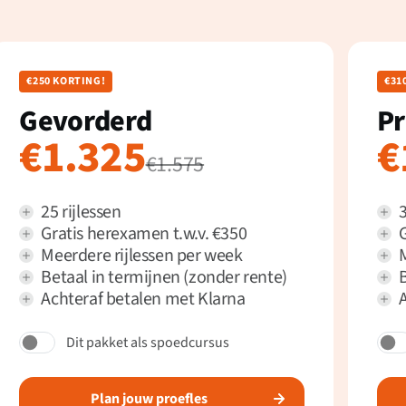
€250 KORTING!
€31
Gevorderd
P
€1.325
€
€1.575
25 rijlessen
3
Gratis herexamen t.w.v. €350
Meerdere rijlessen per week
Betaal in termijnen (zonder rente)
B
Achteraf betalen met Klarna
Dit pakket als spoedcursus
Plan jouw proefles