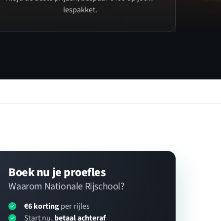
lespakket.
Boek nu je proefles
Waarom Nationale Rijschool?
€6 korting
per rijles
Start nu,
betaal achteraf