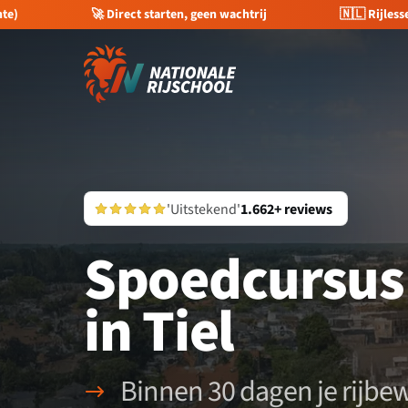
trij
🇳🇱 Rijlessen in heel Nederland
💰 €400 kor
'Uitstekend'
1.662+ reviews
Spoedcursus 
in Tiel
Binnen 30 dagen je rijbew