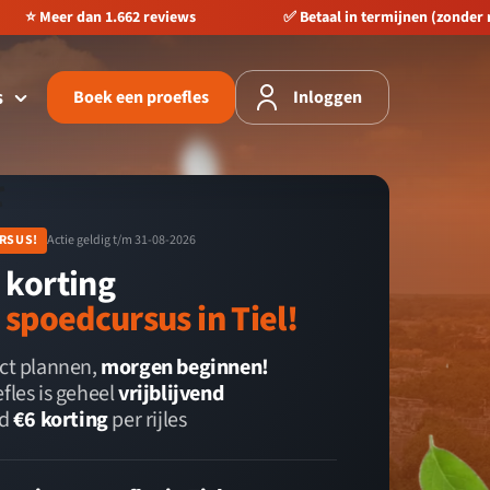
Betaal in termijnen (zonder rente)
🚀 Direct starten, geen wa
s
Boek een proefles
Inloggen

RSUS!
Actie geldig t/m 31-08-2026
 korting
 spoedcursus in Tiel!
ect plannen,
morgen beginnen!
fles is geheel
vrijblijvend
jd
€6 korting
per rijles