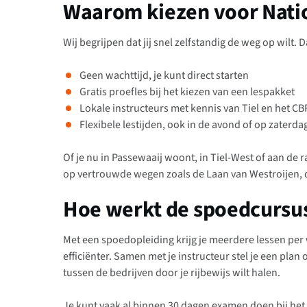
Waarom kiezen voor Nation
Wij begrijpen dat jij snel zelfstandig de weg op wilt. D
Geen wachttijd, je kunt direct starten
Gratis proefles bij het kiezen van een lespakket
Lokale instructeurs met kennis van Tiel en het C
Flexibele lestijden, ook in de avond of op zaterda
Of je nu in Passewaaij woont, in Tiel-West of aan de 
op vertrouwde wegen zoals de Laan van Westroijen, 
Hoe werkt de spoedcursu
Met een spoedopleiding krijg je meerdere lessen per w
efficiënter. Samen met je instructeur stel je een plan 
tussen de bedrijven door je rijbewijs wilt halen.
Je kunt vaak al binnen 30 dagen examen doen bij het 