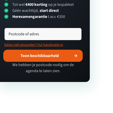
Tot wel
€400 korting
op je lespakket
Géén wachttijd,
start direct
Herexamengarantie
t.w.v. €350
Postcode of adres
Adres niet gevonden? Vul handmatig in
Toon beschikbaarheid
We hebben je postcode nodig om de
agenda te laten zien.