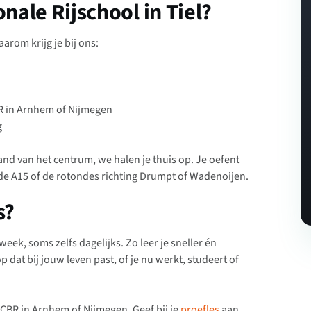
ale Rijschool in Tiel?
aarom krijg je bij ons:
BR in Arnhem of Nijmegen
g
rand van het centrum, we halen je thuis op. Je oefent
de A15 of de rotondes richting Drumpt of Wadenoijen.
s?
eek, soms zelfs dagelijks. Zo leer je sneller én
op dat bij jouw leven past, of je nu werkt, studeert of
CBR in Arnhem of Nijmegen. Geef bij je
proefles
aan