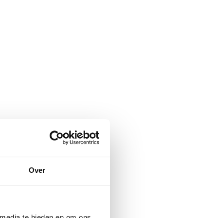
Over
 media te bieden en om ons