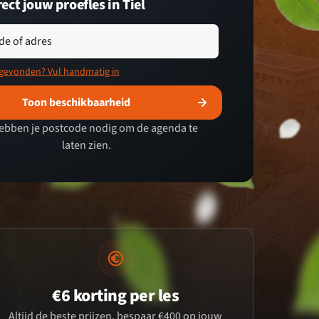
ect jouw proefles in Tiel
de of adres
 gevonden? Vul handmatig in
Toon beschikbaarheid
ebben je postcode nodig om de agenda te
laten zien.
€6 korting per les
Altijd de beste prijzen, bespaar €400 op jouw