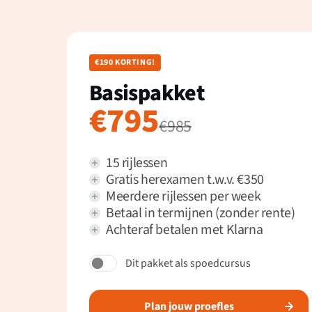
€190 KORTING!
Basispakket
€795
€985
15 rijlessen
Gratis herexamen t.w.v. €350
Meerdere rijlessen per week
Betaal in termijnen (zonder rente)
Achteraf betalen met Klarna
Dit pakket als spoedcursus
Plan jouw proefles