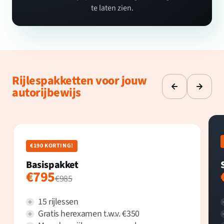
te laten zien.
Rijlespakketten voor jouw
autorijbewijs
€190 KORTING!
Basispakket
€795
€985
15 rijlessen
Gratis herexamen t.w.v. €350