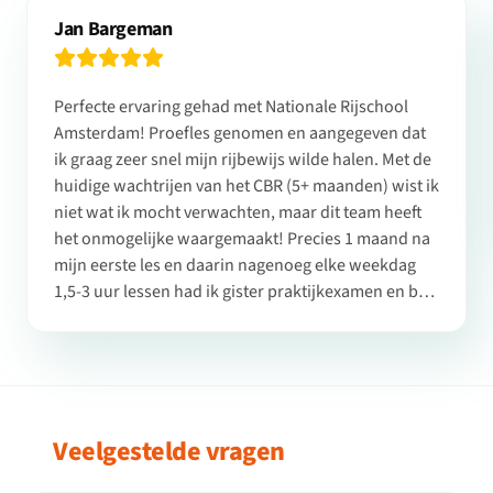
Jan Bargeman
Perfecte ervaring gehad met Nationale Rijschool
Amsterdam! Proefles genomen en aangegeven dat
ik graag zeer snel mijn rijbewijs wilde halen. Met de
huidige wachtrijen van het CBR (5+ maanden) wist ik
niet wat ik mocht verwachten, maar dit team heeft
het onmogelijke waargemaakt! Precies 1 maand na
mijn eerste les en daarin nagenoeg elke weekdag
1,5-3 uur lessen had ik gister praktijkexamen en ben
ik geslaagd!! Ik heb natuurlijk maar 1 instructrice
gezien, maar zij was echt ontzettend goed en
flexibel. Ook het team aan de telefoon was zeer
behulpzaam en bovenal snel (ik kan me absoluut
niet vinden in de negatieve reviews hieronder). Een
Veelgestelde vragen
absolute aanrader!