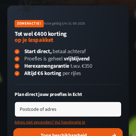
☀️
ZOMERACTIE!
Actie geldig t/m 31-08-2026
Tot wel €400 korting
op je lespakket
Start direct,
betaal achteraf
Proefles is geheel
vrijblijvend
Herexamengarantie
t.w.v. €350
Altijd €6 korting
per rijles
Plan direct jouw proefles in Echt
Postcode of adres
Adres niet gevonden? Vul handmatig in
Toon beschikbaarheid