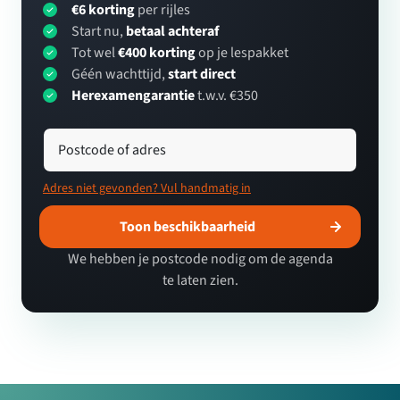
€6 korting
per rijles
Start nu,
betaal achteraf
Tot wel
€400 korting
op je lespakket
Géén wachttijd,
start direct
Herexamengarantie
t.w.v. €350
Postcode of adres
Adres niet gevonden? Vul handmatig in
Toon beschikbaarheid
We hebben je postcode nodig om de agenda
te laten zien.