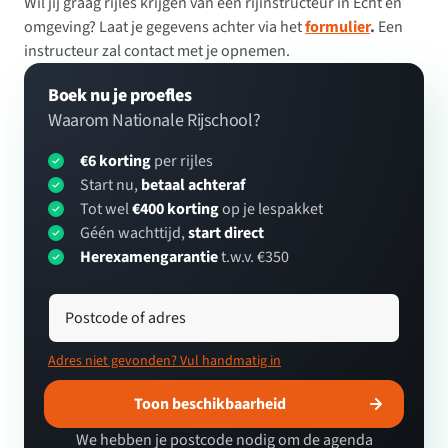
Wil jij graag rijles krijgen van een rijinstructeur in Echt en
omgeving? Laat je gegevens achter via het
formulier
.
Een
instructeur zal contact met je opnemen.
Boek nu je proefles
Waarom Nationale Rijschool?
€6 korting
per rijles
Start nu,
betaal achteraf
Tot wel
€400 korting
op je lespakket
Géén wachttijd,
start direct
Herexamengarantie
t.w.v. €350
Postcode of adres
Adres niet gevonden? Vul handmatig in
Toon beschikbaarheid
We hebben je postcode nodig om de agenda