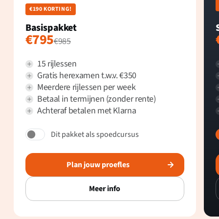
€190 KORTING!
Basispakket
€795
€985
15 rijlessen
Gratis herexamen t.w.v. €350
Meerdere rijlessen per week
Betaal in termijnen (zonder rente)
Achteraf betalen met Klarna
Dit pakket als spoedcursus
Plan jouw proefles
Meer info