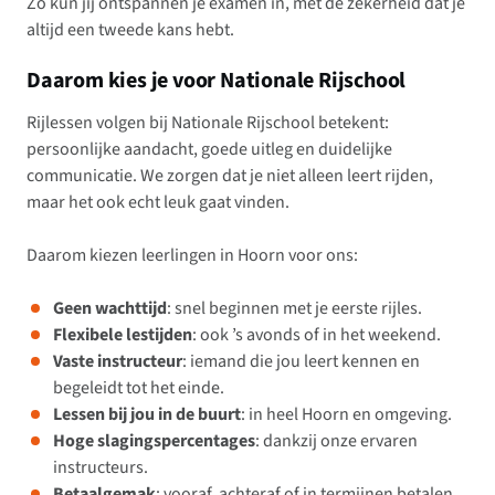
Zo kun jij ontspannen je examen in, met de zekerheid dat je
altijd een tweede kans hebt.
Daarom kies je voor Nationale Rijschool
Rijlessen volgen bij Nationale Rijschool betekent:
persoonlijke aandacht, goede uitleg en duidelijke
communicatie. We zorgen dat je niet alleen leert rijden,
maar het ook echt leuk gaat vinden.
Daarom kiezen leerlingen in Hoorn voor ons:
Geen wachttijd
: snel beginnen met je eerste rijles.
Flexibele lestijden
: ook ’s avonds of in het weekend.
Vaste instructeur
: iemand die jou leert kennen en
begeleidt tot het einde.
Lessen bij jou in de buurt
: in heel Hoorn en omgeving.
Hoge slagingspercentages
: dankzij onze ervaren
instructeurs.
Betaalgemak
: vooraf, achteraf of in termijnen betalen.