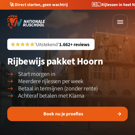
🇳🇱 Rijlessen in heel Nederland
💰 €400 korting op je 
'Uitstekend'
1.662+ reviews
Rijbewijs pakket Hoorn
Start morgen in
Meerdere rijlessen per week
Betaal in termijnen (zonder rente)
Achteraf betalen met Klarna
Boek nu je proefles