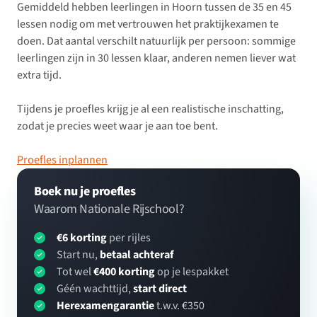
Gemiddeld hebben leerlingen in Hoorn tussen de 35 en 45
lessen nodig om met vertrouwen het praktijkexamen te
doen. Dat aantal verschilt natuurlijk per persoon: sommige
leerlingen zijn in 30 lessen klaar, anderen nemen liever wat
extra tijd.
Tijdens je proefles krijg je al een realistische inschatting,
zodat je precies weet waar je aan toe bent.
Proefles inplannen
Boek nu je proefles
Waarom Nationale Rijschool?
€6 korting
per rijles
Start nu,
betaal achteraf
Tot wel
€400 korting
op je lespakket
Géén wachttijd,
start direct
Herexamengarantie
t.w.v. €350