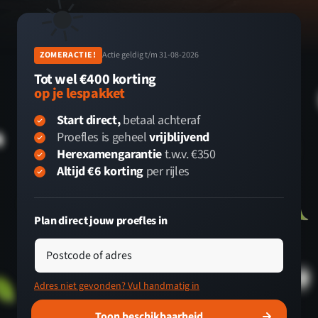
☀️
ZOMERACTIE!
Actie geldig t/m 31-08-2026
Tot wel €400 korting
op je lespakket
Start direct,
betaal achteraf
Proefles is geheel
vrijblijvend
Herexamengarantie
t.w.v. €350
Altijd €6 korting
per rijles
Plan direct jouw proefles in
Postcode of adres
Adres niet gevonden? Vul handmatig in
Toon beschikbaarheid