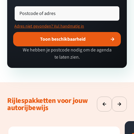
Postcode of adres
Adres niet gevonden? Vul handmatig in
Toon beschikbaarheid
We hebben je postcode nodig om de agenda
te laten zien.
Rijlespakketten voor jouw
autorijbewijs