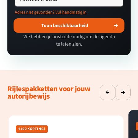
Adres niet gevonden? Vul handmatig in
Toon beschikbaarheid
We hebben je postcode nodig om de agenda
te laten zien.
Rijlespakketten voor jouw
autorijbewijs
€190 KORTING!