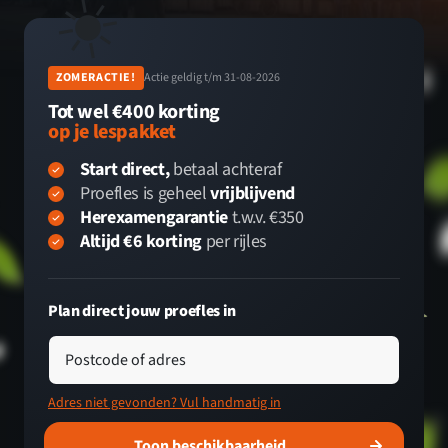
☀️
ZOMERACTIE!
Actie geldig t/m 31-08-2026
Tot wel €400 korting
op je lespakket
Start direct,
betaal achteraf
Proefles is geheel
vrijblijvend
Herexamengarantie
t.w.v. €350
Altijd €6 korting
per rijles
Plan direct jouw proefles in
Postcode of adres
Adres niet gevonden? Vul handmatig in
Toon beschikbaarheid