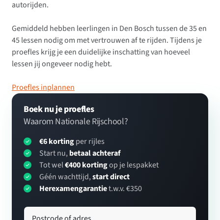
autorijden.
Gemiddeld hebben leerlingen in Den Bosch tussen de 35 en
45 lessen nodig om met vertrouwen af te rijden. Tijdens je
proefles krijg je een duidelijke inschatting van hoeveel
lessen jij ongeveer nodig hebt.
Proefles inplannen
Boek nu je proefles
Waarom Nationale Rijschool?
€6 korting
per rijles
Start nu,
betaal achteraf
Tot wel
€400 korting
op je lespakket
Géén wachttijd,
start direct
Herexamengarantie
t.w.v. €350
Postcode of adres