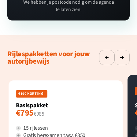
We hebben je postcode nodig om de agenda
te laten zien.
Rijlespakketten voor jouw
autorijbewijs
€190 KORTING!
Basispakket
€795
€985
15 rijlessen
Gratis herexamen t.w.v. €350