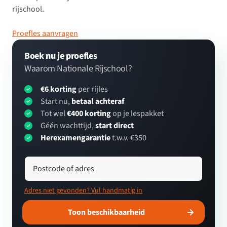
rijschool.
Proefles aanvragen
Boek nu je proefles
Waarom Nationale Rijschool?
€6 korting
per rijles
Start nu,
betaal achteraf
Tot wel
€400 korting
op je lespakket
Géén wachttijd,
start direct
Herexamengarantie
t.w.v. €350
Postcode of adres
Adres niet gevonden? Vul handmatig in
Toon beschikbaarheid