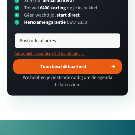
Start nu,
betaal achteraf
Tot wel
€400 korting
op je lespakket
Géén wachttijd,
start direct
Herexamengarantie
t.w.v. €350
Postcode of adres
Adres niet gevonden? Vul handmatig in
Toon beschikbaarheid
We hebben je postcode nodig om de agenda
te laten zien.