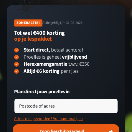
☀️
ZOMERACTIE!
Actie geldig t/m 31-08-2026
Tot wel €400 korting
op je lespakket
Start direct,
betaal achteraf
Proefles is geheel
vrijblijvend
Herexamengarantie
t.w.v. €350
Altijd €6 korting
per rijles
Plan direct jouw proefles in
Postcode of adres
Adres niet gevonden? Vul handmatig in
Toon beschikbaarheid