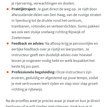
je rijervaring, verwachtingen en doelen.
Praktijktraject:
Je gaat direct de weg op. Je rijdt door
afwisselende delen van Den Haag, van de rustige straten
in Ypenburg tot de drukte rond het centrum,
trambanen, rotondes en verkeerslichten. Soms pakken
we ook een stukje snelweg richting Rijswijk of
Zoetermeer.
Feedback en advies:
Na afloop krijg je persoonlijke en
eerlijke feedback over je rijstijl en leerpunten. Je
instructeur geeft een duidelijk advies over hoeveel
lessen je ongeveer nodig hebt en welk lespakket het
beste bij jou past.
Professionele begeleiding:
Onze instructeurs zijn
ervaren, geduldig en afgestemd op jouw tempo, zodat
je met vertrouwen leert rijden en stap voor stap groeit
richting je rijbewijs.
Na de proefles weet je precies waar je staat en kun je direct
beslissen of je wilt starten met rijlessen. Vaak kun je al