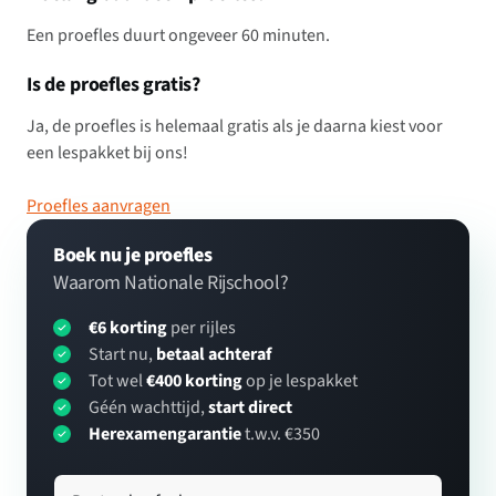
Een proefles duurt ongeveer 60 minuten.
Is de proefles gratis?
Ja, de proefles is helemaal gratis als je daarna kiest voor
een lespakket bij ons!
Proefles aanvragen
Boek nu je proefles
Waarom Nationale Rijschool?
€6 korting
per rijles
Start nu,
betaal achteraf
Tot wel
€400 korting
op je lespakket
Géén wachttijd,
start direct
Herexamengarantie
t.w.v. €350