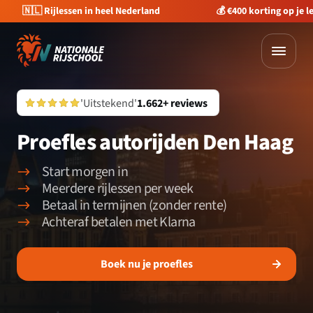
🇳🇱 Rijlessen in heel Nederland
💰 €400 korting op je 
'Uitstekend'
1.662+ reviews
Proefles autorijden Den Haag
Start morgen in
Meerdere rijlessen per week
Betaal in termijnen (zonder rente)
Achteraf betalen met Klarna
Boek nu je proefles