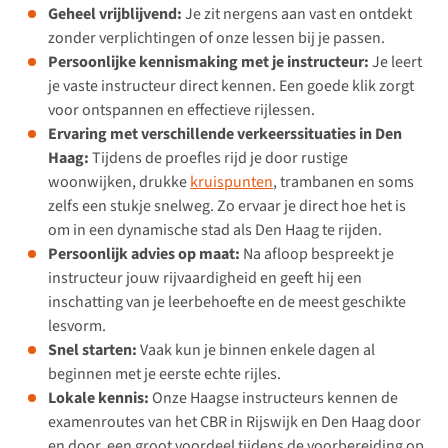
Geheel vrijblijvend:
Je zit nergens aan vast en ontdekt
zonder verplichtingen of onze lessen bij je passen.
Persoonlijke kennismaking met je instructeur:
Je leert
je vaste instructeur direct kennen. Een goede klik zorgt
voor ontspannen en effectieve rijlessen.
Ervaring met verschillende verkeerssituaties in Den
Haag:
Tijdens de proefles rijd je door rustige
woonwijken, drukke
kruispunten
, trambanen en soms
zelfs een stukje snelweg. Zo ervaar je direct hoe het is
om in een dynamische stad als Den Haag te rijden.
Persoonlijk advies op maat:
Na afloop bespreekt je
instructeur jouw rijvaardigheid en geeft hij een
inschatting van je leerbehoefte en de meest geschikte
lesvorm.
Snel starten:
Vaak kun je binnen enkele dagen al
beginnen met je eerste echte rijles.
Lokale kennis:
Onze Haagse instructeurs kennen de
examenroutes van het CBR in Rijswijk en Den Haag door
en door, een groot voordeel tijdens de voorbereiding op