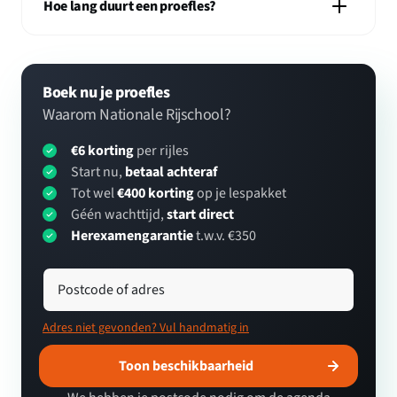
Hoe lang duurt een proefles?
Boek nu je proefles
Waarom Nationale Rijschool?
€6 korting
per rijles
Start nu,
betaal achteraf
Tot wel
€400 korting
op je lespakket
Géén wachttijd,
start direct
Herexamengarantie
t.w.v. €350
Postcode of adres
Adres niet gevonden? Vul handmatig in
Toon beschikbaarheid