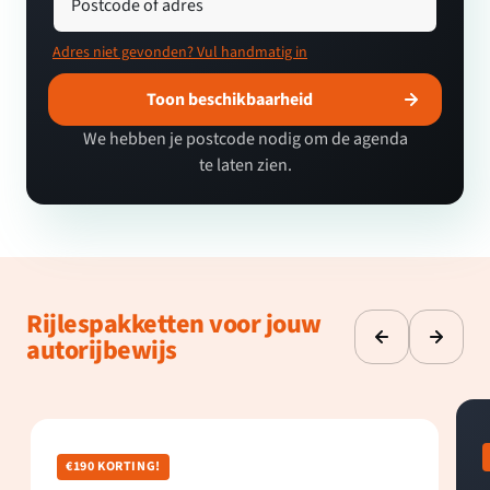
Postcode of adres
Adres niet gevonden? Vul handmatig in
Toon beschikbaarheid
We hebben je postcode nodig om de agenda
te laten zien.
Rijlespakketten voor jouw
autorijbewijs
€190 KORTING!