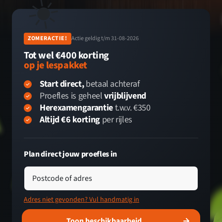
☀️
ZOMERACTIE!
Actie geldig t/m 31-08-2026
Tot wel €400 korting
op je lespakket
Start direct,
betaal achteraf
Proefles is geheel
vrijblijvend
Herexamengarantie
t.w.v. €350
Altijd €6 korting
per rijles
Plan direct jouw proefles in
Postcode of adres
Adres niet gevonden? Vul handmatig in
Toon beschikbaarheid