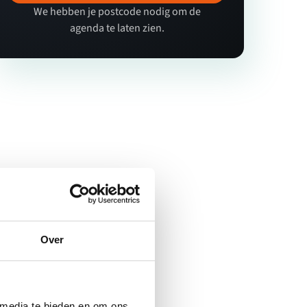
We hebben je postcode nodig om de
agenda te laten zien.
Over
 media te bieden en om ons