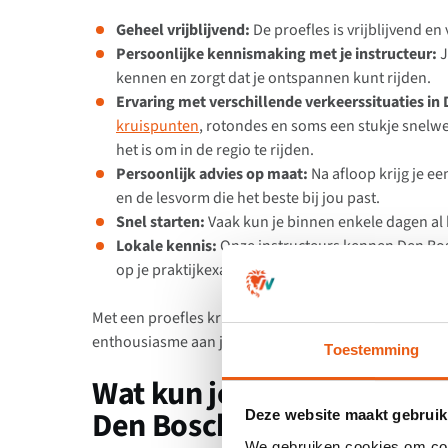
Geheel vrijblijvend:
De proefles is vrijblijvend en v
Persoonlijke kennismaking met je instructeur:
J
kennen en zorgt dat je ontspannen kunt rijden.
Ervaring met verschillende verkeerssituaties in
kruispunten
, rotondes en soms een stukje snelwe
het is om in de regio te rijden.
Persoonlijk advies op maat:
Na afloop krijg je ee
en de lesvorm die het beste bij jou past.
Snel starten:
Vaak kun je binnen enkele dagen al b
Lokale kennis:
Onze instructeurs kennen Den Bosc
op je praktijkexamen.
Met een proefles krijg je niet alleen een goed beeld
enthousiasme aan je rijopleiding te beginnen.
Toestemming
Wat kun je verwachten tij
Den Bosch?
Deze website maakt gebruik
We gebruiken cookies om cont