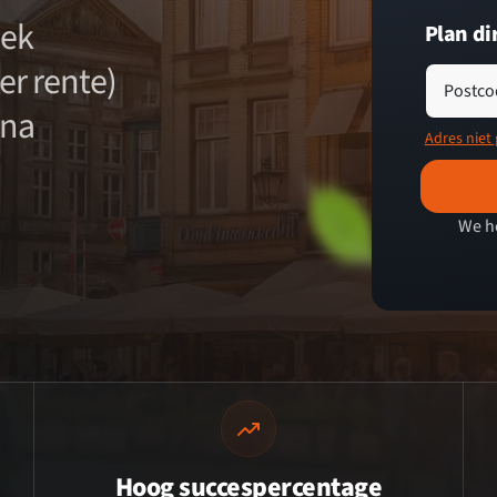
eek
Plan di
er rente)
Postco
rna
Adres niet
We h
Hoog succespercentage