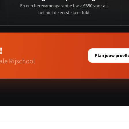
En een herexamengarantie t.w.v. €350 voor als
het niet de eerste keer lukt.
!
Plan jouw proefl
le Rijschool