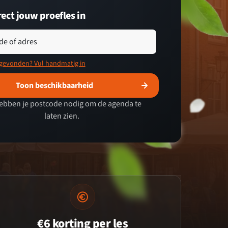
rect jouw proefles in
de of adres
 gevonden? Vul handmatig in
Toon beschikbaarheid
ebben je postcode nodig om de agenda te
laten zien.
€6 korting per les