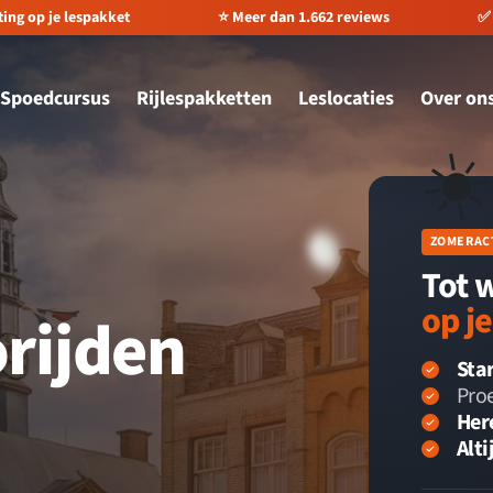
ting op je lespakket
⭐️ Meer dan 1.662 reviews
✅ 
Spoedcursus
Rijlespakketten
Leslocaties
Over on
☀
ZOMERAC
Tot 
op j
orijden
Star
Proe
Her
Alti