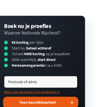
Boek nu je proefles
Waarom Nationale Rijschool?
€6 korting
per rijles
Start nu,
betaal achteraf
Tot wel
€400 korting
op je lespakket
Géén wachttijd,
start direct
Herexamengarantie
t.w.v. €350
Postcode of adres
Adres niet gevonden? Vul handmatig in
Toon beschikbaarheid