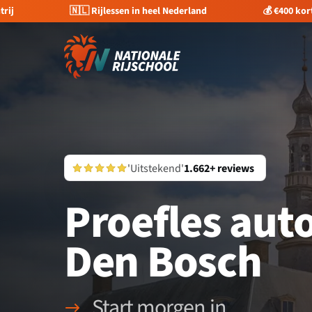
trij
🇳🇱 Rijlessen in heel Nederland
💰 €400 kor
'Uitstekend'
1.662+ reviews
Proefles aut
Den Bosch
Start morgen in