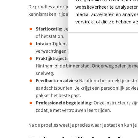
De proefles autorijden in Den Bosch duurt ongeveer 
websiteverkeer te analyseren
kennismaken, rijden en advies.
media, adverteren en analys
verstrekt of die ze hebben v
Startlocatie:
Je stapt in bij een afgesproken plek
of het station.
Intake:
Tijdens een korte kennismaking bespreek j
verwachtingen en doelen.
Praktijktraject:
Je gaat direct rijden! Je rijdt do
Hintham of de binnenstad. Onderweg oefen je met
snelweg.
Feedback en advies:
Na afloop bespreekt je instru
aandachtspunten. Je krijgt een persoonlijk advies
pakket het beste past.
Professionele begeleiding:
Onze instructeurs zij
zodat je met vertrouwen leert rijden.
Na de proefles weet je precies waar je staat en kun je