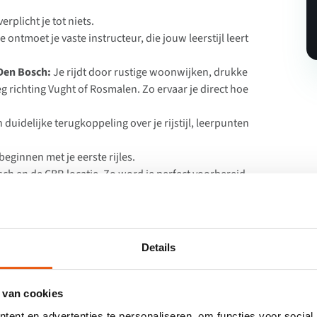
erplicht je tot niets.
e ontmoet je vaste instructeur, die jouw leerstijl leert
 Den Bosch:
Je rijdt door rustige woonwijken, drukke
g richting Vught of Rosmalen. Zo ervaar je direct hoe
n duidelijke terugkoppeling over je rijstijl, leerpunten
eginnen met je eerste rijles.
h en de CBR-locatie. Zo word je perfect voorbereid
 van onze aanpak, maar ook het vertrouwen om vol
Details
dens en na de proefles in
 van cookies
ent en advertenties te personaliseren, om functies voor social