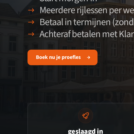
Meerdere rijlessen per w
Betaal in termijnen (zond
Achteraf betalen met Kla
Boek nu je proefles
geslaagd in