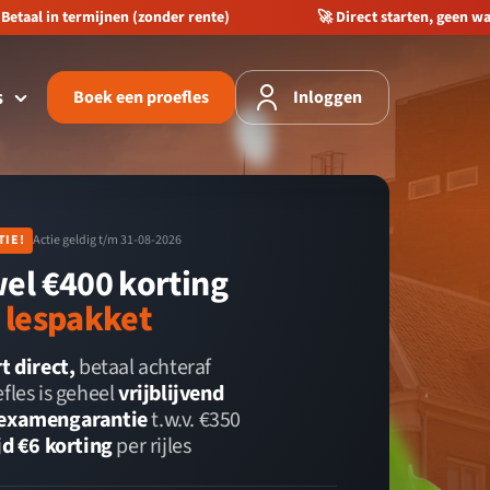
Betaal in termijnen (zonder rente)
🚀 Direct starten, geen wa
s
Boek een proefles
Inloggen
️
TIE!
Actie geldig t/m 31-08-2026
wel €400 korting
e lespakket
t direct,
betaal achteraf
fles is geheel
vrijblijvend
examengarantie
t.w.v. €350
jd €6 korting
per rijles