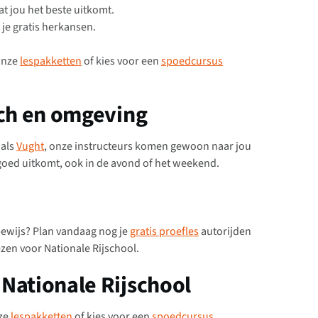
at jou het beste uitkomt.
je gratis herkansen.
 onze
lespakketten
of kies voor een
spoedcursus
sch en omgeving
oals
Vught
, onze instructeurs komen gewoon naar jou
goed uitkomt, ook in de avond of het weekend.
ijbewijs? Plan vandaag nog je
gratis proefles
autorijden
zen voor Nationale Rijschool.
Nationale Rijschool
nze
lespakketten
of kies voor een
spoedcursus