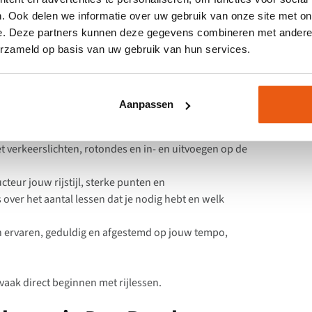
60 minuten en bestaat uit drie onderdelen:
. Ook delen we informatie over uw gebruik van onze site met on
e. Deze partners kunnen deze gegevens combineren met andere i
erzameld op basis van uw gebruik van hun services.
 in of rondom Den Bosch, bijvoorbeeld bij huis, school
e samen met je instructeur je ervaring,
Aanpassen
or verschillende delen van Den Bosch, zoals Maaspoort,
 verkeerslichten, rotondes en in- en uitvoegen op de
cteur jouw rijstijl, sterke punten en
 over het aantal lessen dat je nodig hebt en welk
n ervaren, geduldig en afgestemd op jouw tempo,
 vaak direct beginnen met rijlessen.