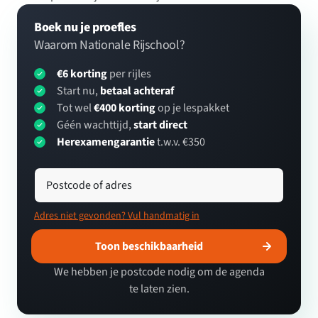
Boek nu je proefles
Waarom Nationale Rijschool?
€6 korting
per rijles
Start nu,
betaal achteraf
Tot wel
€400 korting
op je lespakket
Géén wachttijd,
start direct
Herexamengarantie
t.w.v. €350
Postcode of adres
Adres niet gevonden? Vul handmatig in
Toon beschikbaarheid
We hebben je postcode nodig om de agenda
te laten zien.