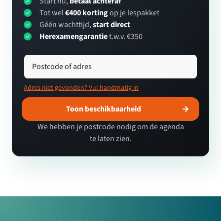
Start nu,
betaal achteraf
Tot wel
€400 korting
op je lespakket
Géén wachttijd,
start direct
Herexamengarantie
t.w.v. €350
Postcode of adres
Adres niet gevonden? Vul handmatig in
Toon beschikbaarheid
We hebben je postcode nodig om de agenda
te laten zien.