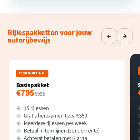
Rijlespakketten voor jouw
autorijbewijs
€190 KORTING!
Basispakket
€795
€985
15 rijlessen
Gratis herexamen t.w.v. €350
Meerdere rijlessen per week
Betaal in termijnen (zonder rente)
Achteraf betalen met Klarna