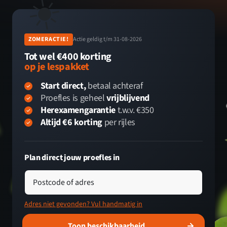
☀️
ZOMERACTIE!
Actie geldig t/m 31-08-2026
Tot wel €400 korting
op je lespakket
Start direct,
betaal achteraf
Proefles is geheel
vrijblijvend
Herexamengarantie
t.w.v. €350
Altijd €6 korting
per rijles
Plan direct jouw proefles in
Postcode of adres
Adres niet gevonden? Vul handmatig in
Toon beschikbaarheid