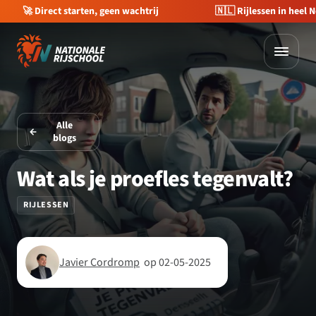
🚀 Direct starten, geen wachtrij
🇳🇱 Rijlessen in heel 
Alle
blogs
Wat als je proefles tegenvalt?
RIJLESSEN
Javier Cordromp
op 02-05-2025