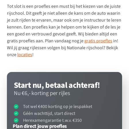
Tot slot is een proefles een must bij het kiezen van de juiste
rijschool. Dit geeft je niet alleen de kans om de auto waarin
je zult rijden te ervaren, maar ook om je instructeur te leren
kennen. Een proefles kan je helpen om te kijken of de les je
een goed en vertrouwd gevoel geeft. Wij bieden altijd een
gratis proefles aan. Plan vandaag nog je
gratis proefles
in!
Wil jij graag rijlessen volgen bij Nationale rijschool? Bekijk
onze
locaties
!
Start nu, betaal achteraf!
Nu €6,- korting per rijles
Tot wel €400 korting op je lespakket
Géén wachttijd, start direct
Herexamengarantie t.w.v. €350
Plan direct jouw proefles