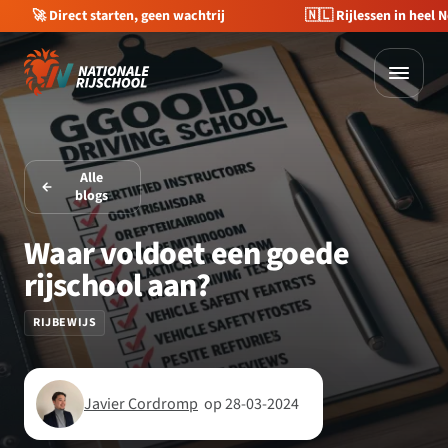
🇳🇱 Rijlessen in heel Nederland
💰 €400 korting op je 
Alle
blogs
Waar voldoet een goede
rijschool aan?
RIJBEWIJS
Javier Cordromp
op 28-03-2024