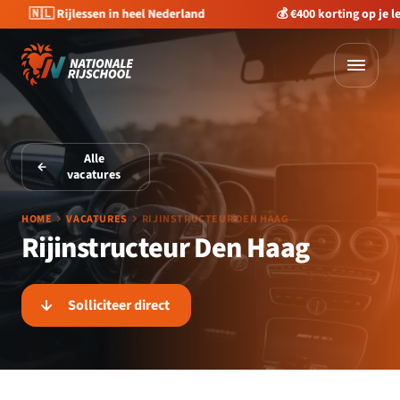
🇳🇱 Rijlessen in heel Nederland
💰 €400 korting op je 
Alle
vacatures
HOME
VACATURES
RIJINSTRUCTEUR DEN HAAG
Rijinstructeur Den Haag
Solliciteer direct