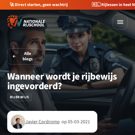
🇳🇱 Rijlessen in heel Nederland
💰 €400 korting op je 
Alle
blogs
Wanneer wordt je rijbewijs
ingevorderd?
RIJBEWIJS
Javier Cordromp
op 05-03-2021