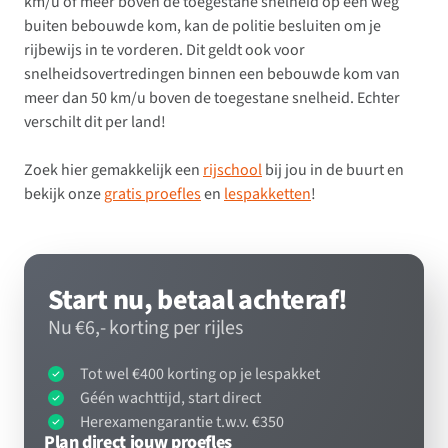
km/u of meer boven de toegestane snelheid op een weg
buiten bebouwde kom, kan de politie besluiten om je
rijbewijs in te vorderen. Dit geldt ook voor
snelheidsovertredingen binnen een bebouwde kom van
meer dan 50 km/u boven de toegestane snelheid. Echter
verschilt dit per land!
Zoek hier gemakkelijk een
rijschool
bij jou in de buurt en
bekijk onze
gratis proefles
en
lespakketten
!
Start nu, betaal achteraf!
Nu €6,- korting per rijles
Tot wel €400 korting op je lespakket
Géén wachttijd, start direct
Herexamengarantie t.w.v. €350
Plan direct jouw proefles