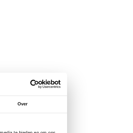
Over
 media te bieden en om ons