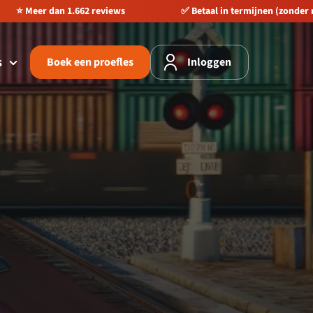
Betaal in termijnen (zonder rente)
🚀 Direct starten, geen wa
s
Boek een proefles
Inloggen