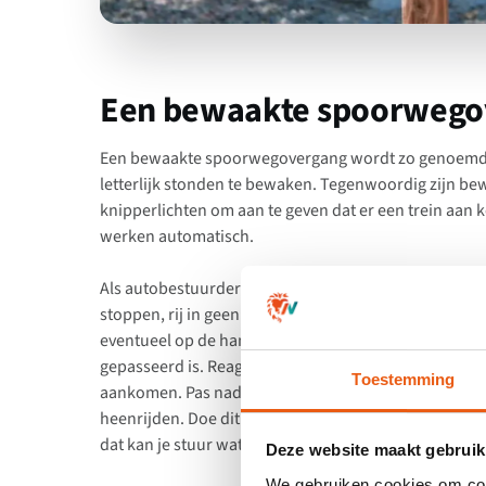
Een bewaakte spoorwego
Een bewaakte spoorwegovergang wordt zo genoemd
letterlijk stonden te bewaken. Tegenwoordig zijn 
knipperlichten om aan te geven dat er een trein aan k
werken automatisch.
Als autobestuurder let je het meeste op de waarschu
stoppen, rij in geen geval door want dan ben je sowie
eventueel op de handrem als je op de helling staat n
gepasseerd is. Reageer vervolgens nog niet als de s
Toestemming
aankomen. Pas nadat de waarschuwingslichten gedoof
heenrijden. Doe dit met een matige snelheid en hou o
dat kan je stuur wat uit je handen slaan als je er niet
Deze website maakt gebruik
We gebruiken cookies om cont