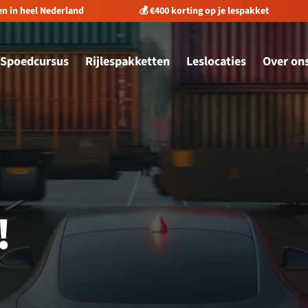
ting op je lespakket
⭐️ Meer dan 1.662 reviews
✅ 
Spoedcursus
Rijlespakketten
Leslocaties
Over on
!