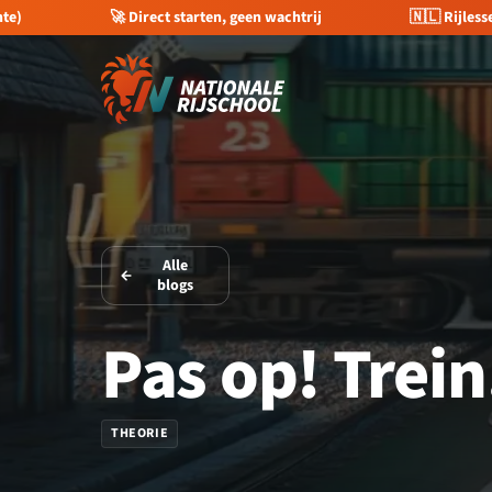
trij
🇳🇱 Rijlessen in heel Nederland
💰 €400 kor
Alle
blogs
Pas op! Trein
THEORIE