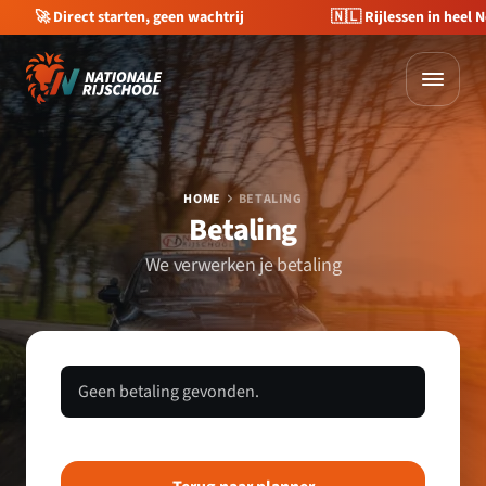
🇳🇱 Rijlessen in heel Nederland
💰 €400 korting op je
HOME
BETALING
Betaling
We verwerken je betaling
Geen betaling gevonden.